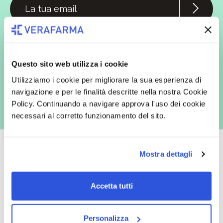
In qualità di interessato, avendo letto l’informativa
Privacy Policy
redatta ai sensi del Regolamento EU 2016/679, acconsento
espressamente al trattamento dei miei dati personali per finalità
commerciali da parte di Verafarma, tra cui invio di comunicazioni
marketing (con modalità telematiche - quali ad es. newsletter ed e-mail
Questo sito web utilizza i cookie
con inviti e comunicazioni commerciali - e modalità tradizionali, quali ad
es. posta cartacea)
Utilizziamo i cookie per migliorare la sua esperienza di
navigazione e per le finalità descritte nella nostra Cookie
Policy. Continuando a navigare approva l'uso dei cookie
necessari al corretto funzionamento del sito.
Mostra dettagli
Oltre 50.000 prodotti
Spedizione gratuita
Accetta tutti
Catalogo prodotti ampio e completo
Con un acquisto minimo di 29.90 €
per soddisfare tutte le esigenze.
la spedizione la regaliamo noi.
Personalizza
Spedizioni in tutta Europa a 20€.