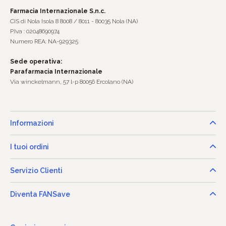
Farmacia Internazionale S.n.c.
CIS di Nola Isola 8 8008 / 8011 - 80035 Nola (NA)
P.Iva : 02048690974
Numero REA: NA-929325
Sede operativa:
Parafarmacia Internazionale
Via winckelmann, 57 l-p 80056 Ercolano (NA)
Informazioni
I tuoi ordini
Servizio Clienti
Diventa FANSave