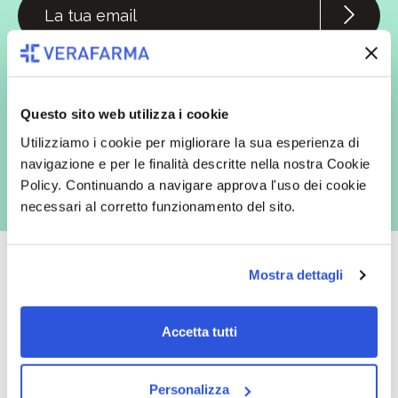
In qualità di interessato, avendo letto l’informativa
Privacy Policy
redatta ai sensi del Regolamento EU 2016/679, acconsento
espressamente al trattamento dei miei dati personali per finalità
commerciali da parte di Verafarma, tra cui invio di comunicazioni
marketing (con modalità telematiche - quali ad es. newsletter ed e-mail
Questo sito web utilizza i cookie
con inviti e comunicazioni commerciali - e modalità tradizionali, quali ad
es. posta cartacea)
Utilizziamo i cookie per migliorare la sua esperienza di
navigazione e per le finalità descritte nella nostra Cookie
Policy. Continuando a navigare approva l'uso dei cookie
necessari al corretto funzionamento del sito.
Mostra dettagli
Oltre 50.000 prodotti
Spedizione gratuita
Accetta tutti
Catalogo prodotti ampio e completo
Con un acquisto minimo di 29.90 €
per soddisfare tutte le esigenze.
la spedizione la regaliamo noi.
Personalizza
Spedizioni in tutta Europa a 20€.