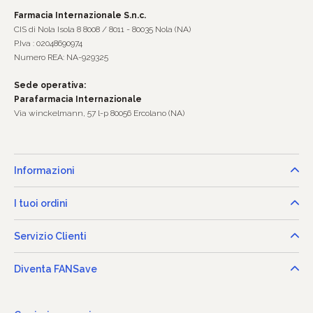
Farmacia Internazionale S.n.c.
CIS di Nola Isola 8 8008 / 8011 - 80035 Nola (NA)
P.Iva : 02048690974
Numero REA: NA-929325
Sede operativa:
Parafarmacia Internazionale
Via winckelmann, 57 l-p 80056 Ercolano (NA)
Informazioni
I tuoi ordini
Servizio Clienti
Diventa FANSave