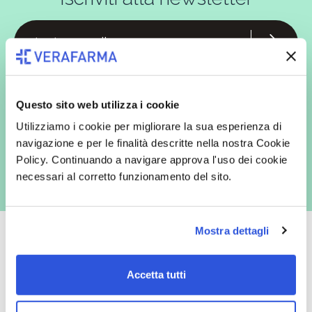
In qualità di interessato, avendo letto l’informativa
Privacy Policy
redatta ai sensi del Regolamento EU 2016/679, acconsento
espressamente al trattamento dei miei dati personali per finalità
Questo sito web utilizza i cookie
commerciali da parte di Verafarma, tra cui invio di comunicazioni
marketing (con modalità telematiche - quali ad es. newsletter ed e-mail
Utilizziamo i cookie per migliorare la sua esperienza di
con inviti e comunicazioni commerciali - e modalità tradizionali, quali ad
es. posta cartacea)
navigazione e per le finalità descritte nella nostra Cookie
Policy. Continuando a navigare approva l'uso dei cookie
necessari al corretto funzionamento del sito.
Mostra dettagli
Accetta tutti
Oltre 50.000 prodotti
Spedizione gratuita