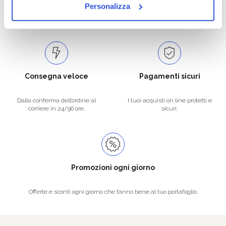
Catalogo prodotti ampio e completo
Con un acquisto minimo di 29.90 €
Personalizza
per soddisfare tutte le esigenze.
la spedizione la regaliamo noi.
Spedizioni in tutta Europa a 20€.
Consegna veloce
Pagamenti sicuri
Dalla conferma dell’ordine al
I tuoi acquisti on line protetti e
corriere in 24/96 ore.
sicuri.
Promozioni ogni giorno
Offerte e sconti ogni giorno che fanno bene al tuo portafoglio.