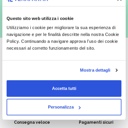
con inviti e comunicazioni commerciali - e modalità tradizionali, quali ad
es. posta cartacea)
Questo sito web utilizza i cookie
Utilizziamo i cookie per migliorare la sua esperienza di
navigazione e per le finalità descritte nella nostra Cookie
Policy. Continuando a navigare approva l'uso dei cookie
necessari al corretto funzionamento del sito.
Oltre 50.000 prodotti
Spedizione gratuita
Mostra dettagli
Catalogo prodotti ampio e completo
Con un acquisto minimo di 29.90 €
per soddisfare tutte le esigenze.
la spedizione la regaliamo noi.
Accetta tutti
Spedizioni in tutta Europa a 20€.
Personalizza
Consegna veloce
Pagamenti sicuri