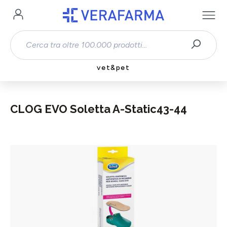
Passa al contenuto principale
vet&pet
CLOG EVO Soletta A-Static43-44
Salta la galleria di immagini