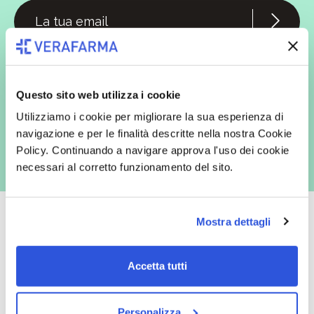
In qualità di interessato, avendo letto l’informativa
Privacy Policy
redatta ai sensi del Regolamento EU 2016/679, acconsento
espressamente al trattamento dei miei dati personali per finalità
commerciali da parte di Verafarma, tra cui invio di comunicazioni
Questo sito web utilizza i cookie
marketing (con modalità telematiche - quali ad es. newsletter ed e-mail
con inviti e comunicazioni commerciali - e modalità tradizionali, quali ad
Utilizziamo i cookie per migliorare la sua esperienza di
es. posta cartacea)
navigazione e per le finalità descritte nella nostra Cookie
Policy. Continuando a navigare approva l'uso dei cookie
necessari al corretto funzionamento del sito.
Mostra dettagli
Oltre 50.000 prodotti
Spedizione gratuita
Accetta tutti
Catalogo prodotti ampio e completo
Con un acquisto minimo di 29.90 €
per soddisfare tutte le esigenze.
la spedizione la regaliamo noi.
Personalizza