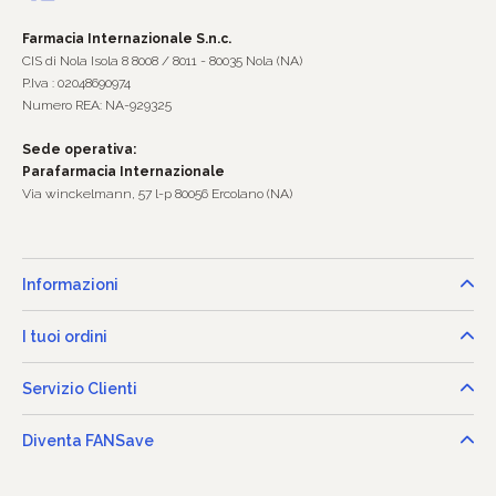
Farmacia Internazionale S.n.c.
CIS di Nola Isola 8 8008 / 8011 - 80035 Nola (NA)
P.Iva : 02048690974
Numero REA: NA-929325
Sede operativa:
Parafarmacia Internazionale
Via winckelmann, 57 l-p 80056 Ercolano (NA)
Informazioni
I tuoi ordini
Servizio Clienti
Diventa FANSave