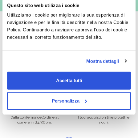
Questo sito web utilizza i cookie
Utilizziamo i cookie per migliorare la sua esperienza di
navigazione e per le finalità descritte nella nostra Cookie
Policy. Continuando a navigare approva l'uso dei cookie
necessari al corretto funzionamento del sito.
Oltre 50.000 prodotti
Spedizione gratuita
Catalogo prodotti ampio e completo
Con un acquisto minimo di 29.90 €
Mostra dettagli
per soddisfare tutte le esigenze.
la spedizione la regaliamo noi.
Spedizioni in tutta Europa a 20€.
Accetta tutti
Personalizza
Consegna veloce
Pagamenti sicuri
Dalla conferma dell’ordine al
I tuoi acquisti on line protetti e
corriere in 24/96 ore.
sicuri.