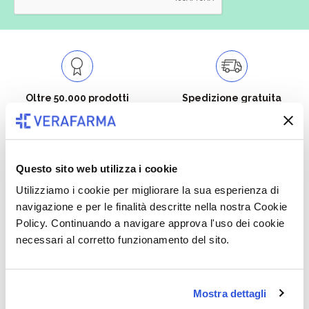
Oltre 50.000 prodotti
Spedizione gratuita
Catalogo prodotti ampio e completo
Con un acquisto minimo di 29.90 €
per soddisfare tutte le esigenze.
la spedizione la regaliamo noi.
Spedizioni in tutta Europa a 20€.
Questo sito web utilizza i cookie
Utilizziamo i cookie per migliorare la sua esperienza di
navigazione e per le finalità descritte nella nostra Cookie
Policy. Continuando a navigare approva l'uso dei cookie
Consegna veloce
Pagamenti sicuri
necessari al corretto funzionamento del sito.
Dalla conferma dell’ordine al
I tuoi acquisti on line protetti e
corriere in 24/96 ore.
sicuri.
Mostra dettagli