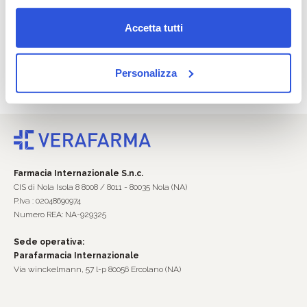
Accetta tutti
Promozioni ogni giorno
Personalizza
Offerte e sconti ogni giorno che fanno bene al tuo portafoglio.
Farmacia Internazionale S.n.c.
CIS di Nola Isola 8 8008 / 8011 - 80035 Nola (NA)
P.Iva : 02048690974
Numero REA: NA-929325
Sede operativa:
Parafarmacia Internazionale
Via winckelmann, 57 l-p 80056 Ercolano (NA)