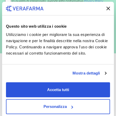
In qualità di interessato, avendo letto l’informativa
Privacy Policy
redatta ai sensi del Regolamento EU 2016/679, acconsento
espressamente al trattamento dei miei dati personali per finalità
commerciali da parte di Verafarma, tra cui invio di comunicazioni
marketing (con modalità telematiche - quali ad es. newsletter ed e-mail
con inviti e comunicazioni commerciali - e modalità tradizionali, quali ad
Questo sito web utilizza i cookie
es. posta cartacea)
Utilizziamo i cookie per migliorare la sua esperienza di
navigazione e per le finalità descritte nella nostra Cookie
Policy. Continuando a navigare approva l'uso dei cookie
necessari al corretto funzionamento del sito.
Mostra dettagli
Oltre 50.000 prodotti
Spedizione gratuita
Accetta tutti
Catalogo prodotti ampio e completo
Con un acquisto minimo di 29.90 €
per soddisfare tutte le esigenze.
la spedizione la regaliamo noi.
Spedizioni in tutta Europa a 20€.
Personalizza