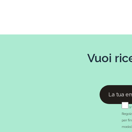
Vuoi ric
In
Regola
per fi
modali