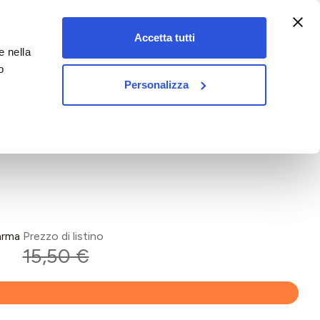
:00-18:00)
Accetta tutti
e nella
vet&pet
o
Personalizza
arma
Prezzo di listino
15,50 €