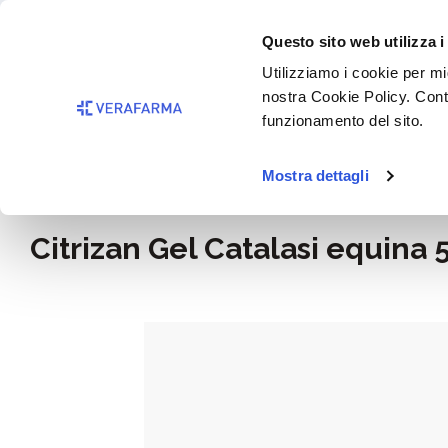
Passa al contenuto principale
BISOGNO 
Questo sito web utilizza i
Salta alla ricerca
Utilizziamo i cookie per mig
nostra Cookie Policy. Cont
Passa alla navigazione principale
funzionamento del sito.
Mostra dettagli
Home
Rimedi e salute
Citrizan Gel Catalasi equina 
Salta la galleria di immagini