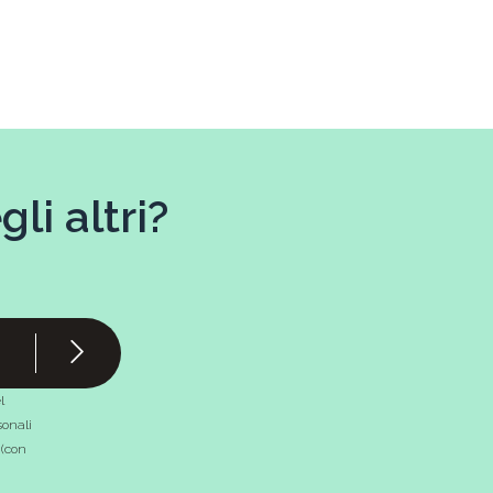
li altri?
l
onali
 (con