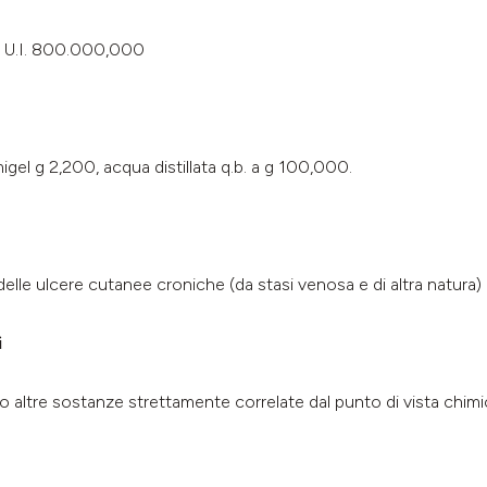
na U.I. 800.000,000
igel g 2,200, acqua distillata q.b. a g 100,000.
delle ulcere cutanee croniche (da stasi venosa e di altra natura) e
i
o altre sostanze strettamente correlate dal punto di vista chimi