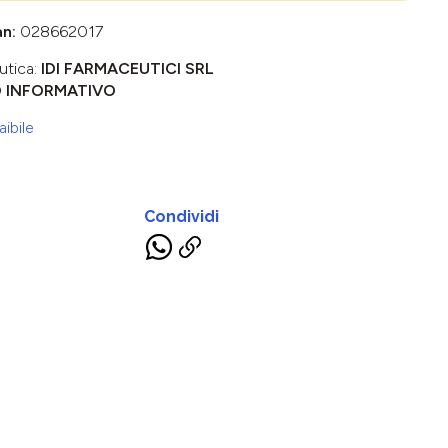
an:
028662017
utica:
IDI FARMACEUTICI SRL
O INFORMATIVO
ibile
Condividi