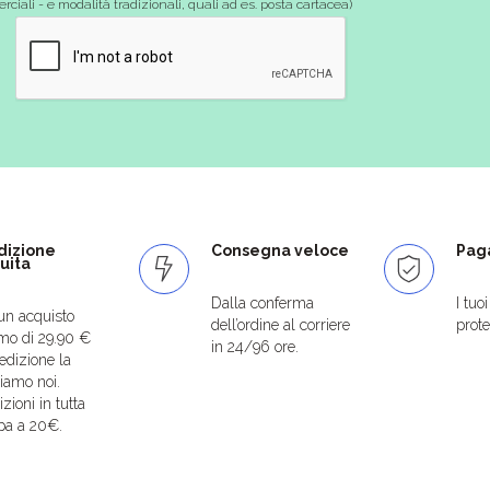
ciali - e modalità tradizionali, quali ad es. posta cartacea)
dizione
Consegna veloce
Paga
uita
Dalla conferma
I tuo
un acquisto
dell’ordine al corriere
protet
mo di 29.90 €
in 24/96 ore.
edizione la
iamo noi.
zioni in tutta
pa a 20€.