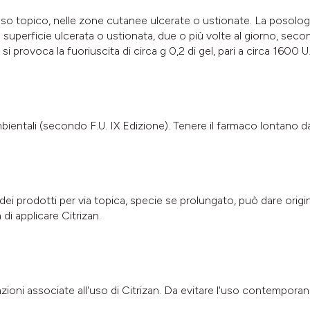
so topico, nelle zone cutanee ulcerate o ustionate. La posologia
superficie ulcerata o ustionata, due o più volte al giorno, sec
provoca la fuoriuscita di circa g 0,2 di gel, pari a circa 1600 U.I
ientali (secondo F.U. IX Edizione). Tenere il farmaco lontano da 
ei prodotti per via topica, specie se prolungato, può dare origi
di applicare Citrizan.
ni associate all'uso di Citrizan. Da evitare l'uso contemporaneo