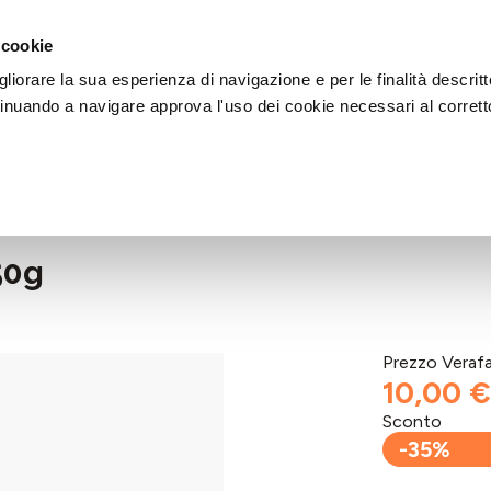
DI AIUTO?
CHIAMACI AL NUMERO 030 764 1124
(LUN-VEN / 9:30-13:00 / 15
 cookie
liorare la sua esperienza di navigazione e per le finalità descritt
inuando a navigare approva l'uso dei cookie necessari al corrett
50g
Prezzo Veraf
10,00 €
Sconto
-35%