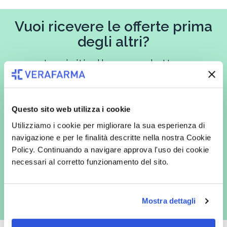
Vuoi ricevere le offerte prima
degli altri?
Iscriviti alla newsletter
Questo sito web utilizza i cookie
In qualità di interessato, avendo letto l’informativa
Privacy Policy
Utilizziamo i cookie per migliorare la sua esperienza di
redatta ai sensi del Regolamento EU 2016/679, acconsento
espressamente al trattamento dei miei dati personali per finalità
navigazione e per le finalità descritte nella nostra Cookie
commerciali da parte di Verafarma, tra cui invio di comunicazioni
Policy. Continuando a navigare approva l'uso dei cookie
marketing (con modalità telematiche - quali ad es. newsletter ed e-mail
con inviti e comunicazioni commerciali - e modalità tradizionali, quali ad
necessari al corretto funzionamento del sito.
es. posta cartacea)
Mostra dettagli