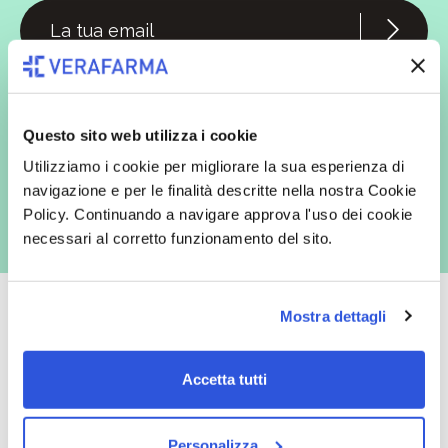
In qualità di interessato, avendo letto l’informativa
Privacy Policy
redatta ai sensi del Regolamento EU 2016/679, acconsento
espressamente al trattamento dei miei dati personali per finalità
commerciali da parte di Verafarma, tra cui invio di comunicazioni
Questo sito web utilizza i cookie
marketing (con modalità telematiche - quali ad es. newsletter ed e-mail
con inviti e comunicazioni commerciali - e modalità tradizionali, quali ad
Utilizziamo i cookie per migliorare la sua esperienza di
es. posta cartacea)
navigazione e per le finalità descritte nella nostra Cookie
Policy. Continuando a navigare approva l'uso dei cookie
necessari al corretto funzionamento del sito.
Mostra dettagli
Oltre 50.000 prodotti
Spedizione gratuita
Accetta tutti
Catalogo prodotti ampio e completo
Con un acquisto minimo di 29.90 €
per soddisfare tutte le esigenze.
la spedizione la regaliamo noi.
Personalizza