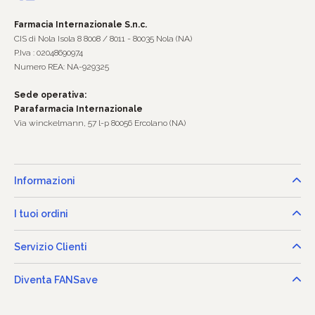
Farmacia Internazionale S.n.c.
CIS di Nola Isola 8 8008 / 8011 - 80035 Nola (NA)
P.Iva : 02048690974
Numero REA: NA-929325
Sede operativa:
Parafarmacia Internazionale
Via winckelmann, 57 l-p 80056 Ercolano (NA)
Informazioni
I tuoi ordini
Servizio Clienti
Diventa FANSave