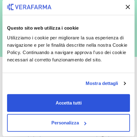
espressamente al trattamento dei miei dati personali per finalità
commerciali da parte di Verafarma, tra cui invio di comunicazioni
marketing (con modalità telematiche - quali ad es. newsletter ed e-mail
con inviti e comunicazioni commerciali - e modalità tradizionali, quali ad
es. posta cartacea)
Questo sito web utilizza i cookie
Utilizziamo i cookie per migliorare la sua esperienza di
navigazione e per le finalità descritte nella nostra Cookie
Policy. Continuando a navigare approva l'uso dei cookie
necessari al corretto funzionamento del sito.
Mostra dettagli
Oltre 50.000 prodotti
Spedizione gratuita
Catalogo prodotti ampio e completo
Con un acquisto minimo di 29.90 €
Accetta tutti
per soddisfare tutte le esigenze.
la spedizione la regaliamo noi.
Spedizioni in tutta Europa a 20€.
Personalizza