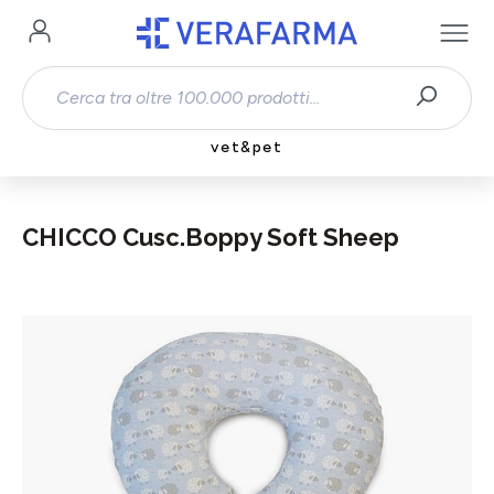
Passa al contenuto principale
vet&pet
CHICCO Cusc.Boppy Soft Sheep
Salta la galleria di immagini