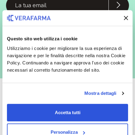
In qualità di interessato, avendo letto l’informativa
Privacy Policy
redatta ai sensi del Regolamento EU 2016/679, acconsento
espressamente al trattamento dei miei dati personali per finalità
commerciali da parte di Verafarma, tra cui invio di comunicazioni
marketing (con modalità telematiche - quali ad es. newsletter ed e-mail
Questo sito web utilizza i cookie
con inviti e comunicazioni commerciali - e modalità tradizionali, quali ad
es. posta cartacea)
Utilizziamo i cookie per migliorare la sua esperienza di
navigazione e per le finalità descritte nella nostra Cookie
Policy. Continuando a navigare approva l'uso dei cookie
necessari al corretto funzionamento del sito.
Mostra dettagli
Oltre 50.000 prodotti
Spedizione gratuita
Accetta tutti
Catalogo prodotti ampio e completo
Con un acquisto minimo di 29.90 €
per soddisfare tutte le esigenze.
la spedizione la regaliamo noi.
Personalizza
Spedizioni in tutta Europa a 20€.