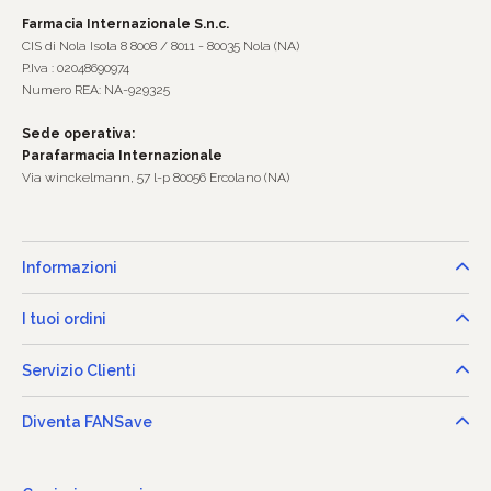
Farmacia Internazionale S.n.c.
CIS di Nola Isola 8 8008 / 8011 - 80035 Nola (NA)
P.Iva : 02048690974
Numero REA: NA-929325
Sede operativa:
Parafarmacia Internazionale
Via winckelmann, 57 l-p 80056 Ercolano (NA)
Informazioni
I tuoi ordini
Servizio Clienti
Diventa FANSave