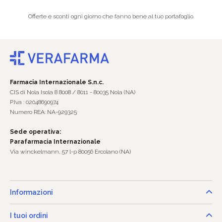
Offerte e sconti ogni giorno che fanno bene al tuo portafoglio.
Farmacia Internazionale S.n.c.
CIS di Nola Isola 8 8008 / 8011 - 80035 Nola (NA)
P.Iva : 02048690974
Numero REA: NA-929325
Sede operativa:
Parafarmacia Internazionale
Via winckelmann, 57 l-p 80056 Ercolano (NA)
Informazioni
I tuoi ordini