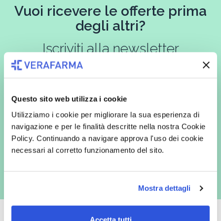
Vuoi ricevere le offerte prima
degli altri?
Iscriviti alla newsletter
Questo sito web utilizza i cookie
In qualità di interessato, avendo letto l’informativa
Privacy Policy
redatta ai sensi del Regolamento EU 2016/679, acconsento
Utilizziamo i cookie per migliorare la sua esperienza di
espressamente al trattamento dei miei dati personali per finalità
commerciali da parte di Verafarma, tra cui invio di comunicazioni
navigazione e per le finalità descritte nella nostra Cookie
marketing (con modalità telematiche - quali ad es. newsletter ed e-mail
Policy. Continuando a navigare approva l'uso dei cookie
con inviti e comunicazioni commerciali - e modalità tradizionali, quali ad
es. posta cartacea)
necessari al corretto funzionamento del sito.
Mostra dettagli
Accetta tutti