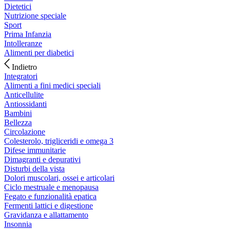
Dietetici
Nutrizione speciale
Sport
Prima Infanzia
Intolleranze
Alimenti per diabetici
Indietro
Integratori
Alimenti a fini medici speciali
Anticellulite
Antiossidanti
Bambini
Bellezza
Circolazione
Colesterolo, trigliceridi e omega 3
Difese immunitarie
Dimagranti e depurativi
Disturbi della vista
Dolori muscolari, ossei e articolari
Ciclo mestruale e menopausa
Fegato e funzionalità epatica
Fermenti lattici e digestione
Gravidanza e allattamento
Insonnia