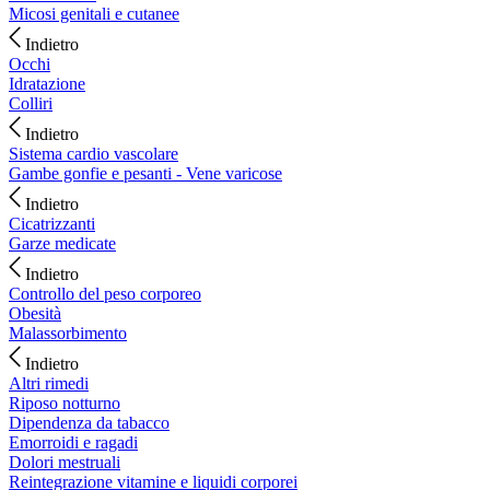
Micosi genitali e cutanee
Indietro
Occhi
Idratazione
Colliri
Indietro
Sistema cardio vascolare
Gambe gonfie e pesanti - Vene varicose
Indietro
Cicatrizzanti
Garze medicate
Indietro
Controllo del peso corporeo
Obesità
Malassorbimento
Indietro
Altri rimedi
Riposo notturno
Dipendenza da tabacco
Emorroidi e ragadi
Dolori mestruali
Reintegrazione vitamine e liquidi corporei