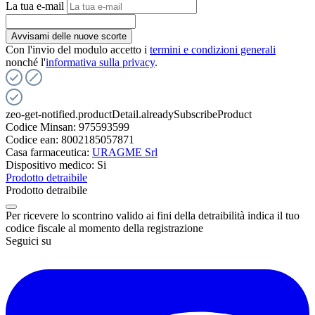
La tua e-mail
Avvisami delle nuove scorte
Con l'invio del modulo accetto i
termini e condizioni generali
nonché l'
informativa sulla privacy
.
zeo-get-notified.productDetail.alreadySubscribeProduct
Codice Minsan:
975593599
Codice ean:
8002185057871
Casa farmaceutica:
URAGME Srl
Dispositivo medico:
Si
Prodotto detraibile
Prodotto detraibile
Per ricevere lo scontrino valido ai fini della detraibilità indica il tuo
codice fiscale al momento della registrazione
Seguici su