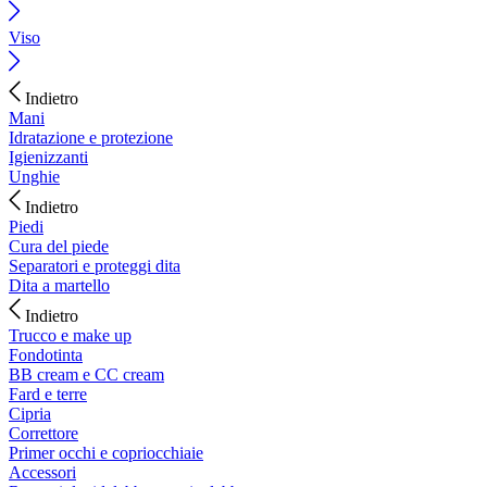
Viso
Indietro
Mani
Idratazione e protezione
Igienizzanti
Unghie
Indietro
Piedi
Cura del piede
Separatori e proteggi dita
Dita a martello
Indietro
Trucco e make up
Fondotinta
BB cream e CC cream
Fard e terre
Cipria
Correttore
Primer occhi e copriocchiaie
Accessori