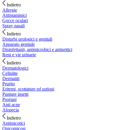
Indietro
Allergie
Antistaminici
Gocce oculari
Spray nasali
Indietro
Disturbi urologici e genitali
Apparato genitale
Disinfettanti, antimicrobici e antisettici
Reni e vie urinarie
Indietro
Dermatologici
Cellulite
Dermatiti
Prurito
Eritemi, scottature ed ustioni
Punture insetti
Psoriasi
Anti acne
Alopecia
Indietro
Antimicotici
Onicomicosi