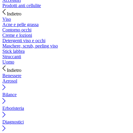
Accessori
Prodotti anti cellulite
Indietro
Viso
Acne e pelle grassa
Contorno occhi
Creme e lozioni
Detergenti viso e occhi
Maschere, scrub, peeling viso
Stick labbra
Struccanti
Uomo
Indietro
Benessere
Aerosol
Bilance
Erboristeria
Diagnostici