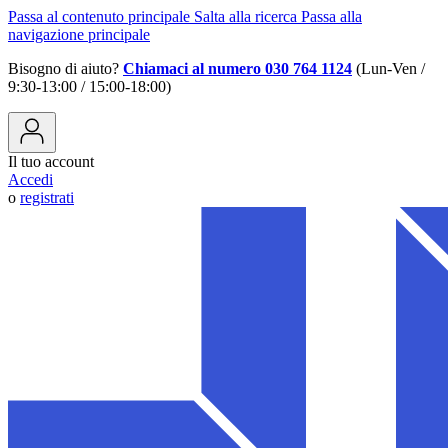
Passa al contenuto principale
Salta alla ricerca
Passa alla
navigazione principale
Bisogno di aiuto?
Chiamaci al numero 030 764 1124
(Lun-Ven /
9:30-13:00 / 15:00-18:00)
Il tuo account
Accedi
o
registrati