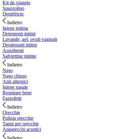
Kit da viaggio
Spazzolino
Dentifricio
Indietro
Igiene intima
Detergenti intimi
Lavande, gel, ovuli vaginali
Deodoranti intimi
Assorbenti
Salviettine intime
Indietro
Naso
Naso chiuso
Anti allergici
Igiene nasale
Respirare bene
Fazzoletti
Indietro
Orecchie
Pulizia orecchie
Tappi per orecchie
Apparecchi acustici
Indietro