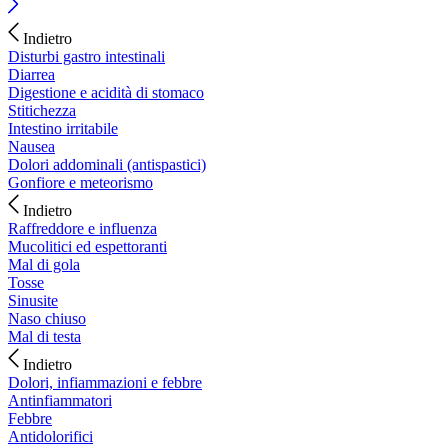
Indietro
Disturbi gastro intestinali
Diarrea
Digestione e acidità di stomaco
Stitichezza
Intestino irritabile
Nausea
Dolori addominali (antispastici)
Gonfiore e meteorismo
Indietro
Raffreddore e influenza
Mucolitici ed espettoranti
Mal di gola
Tosse
Sinusite
Naso chiuso
Mal di testa
Indietro
Dolori, infiammazioni e febbre
Antinfiammatori
Febbre
Antidolorifici