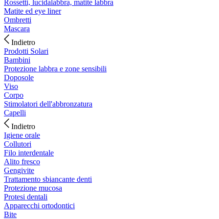
Rossetti, lucidalabbra, matite labbra
Matite ed eye liner
Ombretti
Mascara
Indietro
Prodotti Solari
Bambini
Protezione labbra e zone sensibili
Doposole
Viso
Corpo
Stimolatori dell'abbronzatura
Capelli
Indietro
Igiene orale
Collutori
Filo interdentale
Alito fresco
Gengivite
Trattamento sbiancante denti
Protezione mucosa
Protesi dentali
Apparecchi ortodontici
Bite