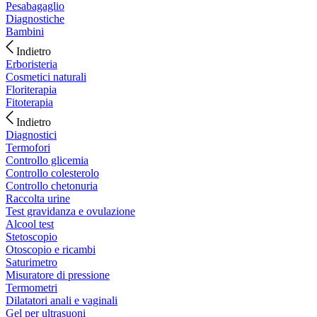
Pesabagaglio
Diagnostiche
Bambini
Indietro
Erboristeria
Cosmetici naturali
Floriterapia
Fitoterapia
Indietro
Diagnostici
Termofori
Controllo glicemia
Controllo colesterolo
Controllo chetonuria
Raccolta urine
Test gravidanza e ovulazione
Alcool test
Stetoscopio
Otoscopio e ricambi
Saturimetro
Misuratore di pressione
Termometri
Dilatatori anali e vaginali
Gel per ultrasuoni