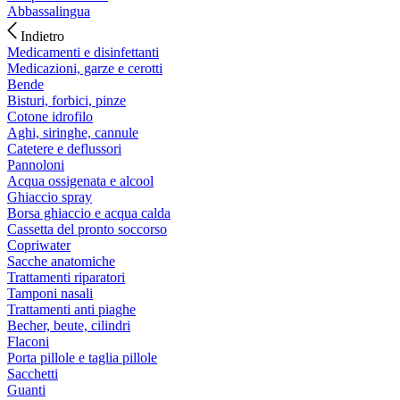
Abbassalingua
Indietro
Medicamenti e disinfettanti
Medicazioni, garze e cerotti
Bende
Bisturi, forbici, pinze
Cotone idrofilo
Aghi, siringhe, cannule
Catetere e deflussori
Pannoloni
Acqua ossigenata e alcool
Ghiaccio spray
Borsa ghiaccio e acqua calda
Cassetta del pronto soccorso
Copriwater
Sacche anatomiche
Trattamenti riparatori
Tamponi nasali
Trattamenti anti piaghe
Becher, beute, cilindri
Flaconi
Porta pillole e taglia pillole
Sacchetti
Guanti