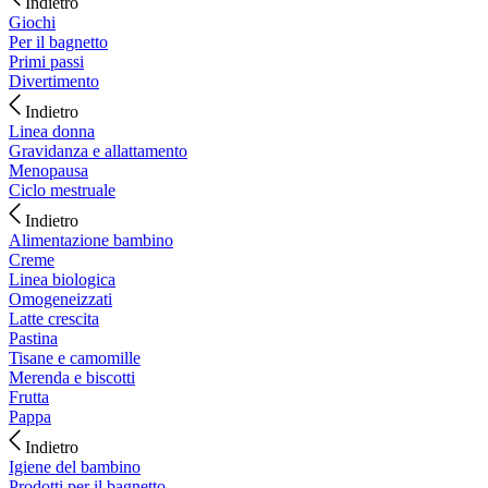
Indietro
Giochi
Per il bagnetto
Primi passi
Divertimento
Indietro
Linea donna
Gravidanza e allattamento
Menopausa
Ciclo mestruale
Indietro
Alimentazione bambino
Creme
Linea biologica
Omogeneizzati
Latte crescita
Pastina
Tisane e camomille
Merenda e biscotti
Frutta
Pappa
Indietro
Igiene del bambino
Prodotti per il bagnetto