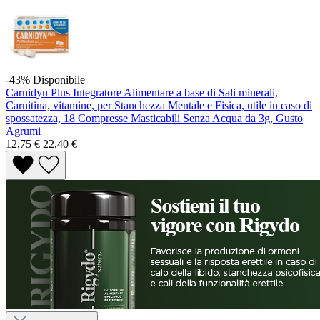
-43%
Disponibile
Carnidyn Plus Integratore Alimentare a base di Sali minerali,
Carnitina, vitamine, per Stanchezza Mentale e Fisica, utile in caso di
spossatezza, 18 Compresse Masticabili Senza Acqua da 3g, Gusto
Agrumi
12,75 €
22,40 €