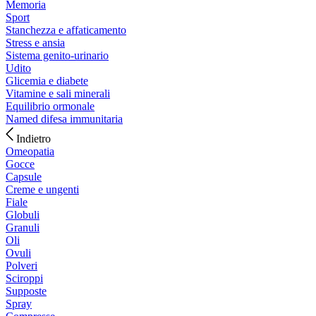
Memoria
Sport
Stanchezza e affaticamento
Stress e ansia
Sistema genito-urinario
Udito
Glicemia e diabete
Vitamine e sali minerali
Equilibrio ormonale
Named difesa immunitaria
Indietro
Omeopatia
Gocce
Capsule
Creme e ungenti
Fiale
Globuli
Granuli
Oli
Ovuli
Polveri
Sciroppi
Supposte
Spray