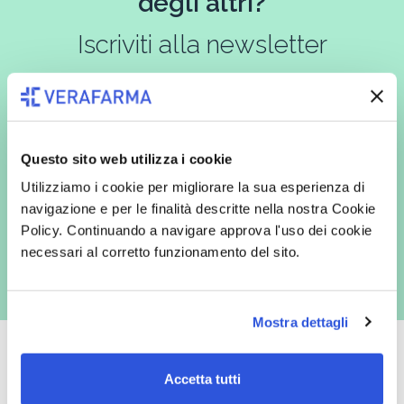
degli altri?
Iscriviti alla newsletter
In qualità di interessato, avendo letto l’informativa
Privacy Policy
redatta ai sensi del Regolamento EU 2016/679, acconsento
Questo sito web utilizza i cookie
espressamente al trattamento dei miei dati personali per finalità
commerciali da parte di Verafarma, tra cui invio di comunicazioni
Utilizziamo i cookie per migliorare la sua esperienza di
marketing (con modalità telematiche - quali ad es. newsletter ed e-mail
navigazione e per le finalità descritte nella nostra Cookie
con inviti e comunicazioni commerciali - e modalità tradizionali, quali ad
es. posta cartacea)
Policy. Continuando a navigare approva l'uso dei cookie
necessari al corretto funzionamento del sito.
Mostra dettagli
Accetta tutti