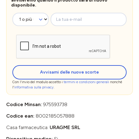
avviseremo quando il prodotto sarà di nuovo
disponibile.
La tua e-mail
Avvisami delle nuove scorte
Con l'invio del modulo accetto i
termini e condizioni generali
nonché
l'
informativa sulla privacy
.
Codice Minsan:
975593738
Codice ean:
8002185057888
Casa farmaceutica:
URAGME SRL
Dispositivo medico:
Si