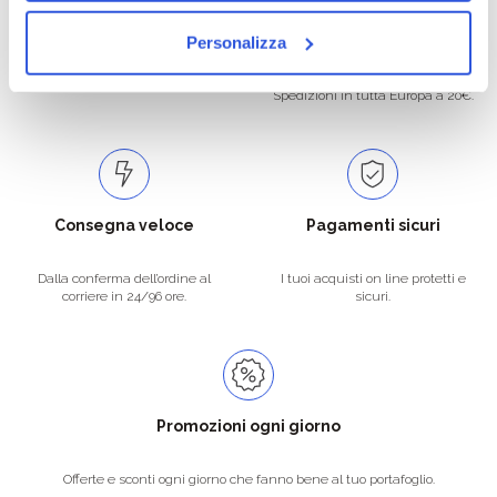
Oltre 50.000 prodotti
Spedizione gratuita
Personalizza
Catalogo prodotti ampio e completo
Con un acquisto minimo di 29.90 €
per soddisfare tutte le esigenze.
la spedizione la regaliamo noi.
Spedizioni in tutta Europa a 20€.
Consegna veloce
Pagamenti sicuri
Dalla conferma dell’ordine al
I tuoi acquisti on line protetti e
corriere in 24/96 ore.
sicuri.
Promozioni ogni giorno
Offerte e sconti ogni giorno che fanno bene al tuo portafoglio.