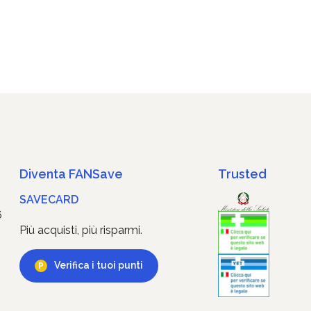
Diventa FANSave
Trusted
SAVECARD
6
Più acquisti, più risparmi.
Verifica i tuoi punti