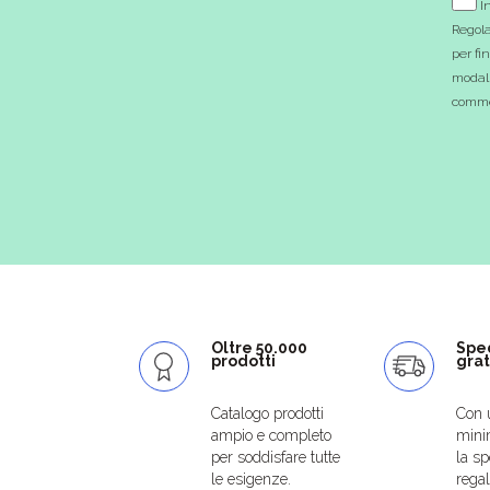
In
Regola
per fi
modali
commer
Oltre 50.000
Spe
prodotti
grat
Catalogo prodotti
Con 
ampio e completo
mini
per soddisfare tutte
la sp
le esigenze.
regal