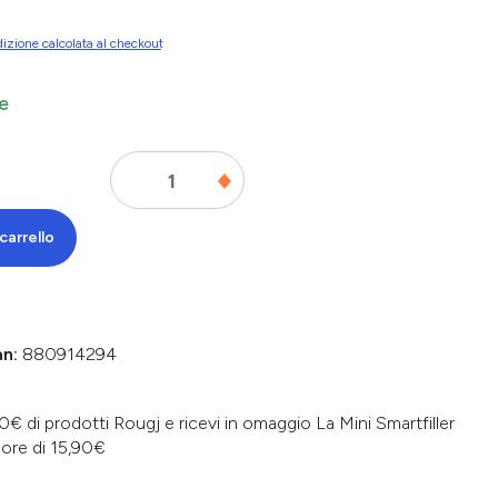
izione calcolata al checkout
e
carrello
an:
880914294
€ di prodotti Rougj e ricevi in omaggio La Mini Smartfiller
lore di 15,90€