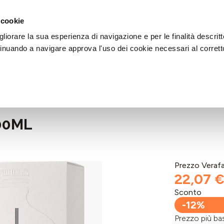
DI AIUTO?
CHIAMACI AL NUMERO 030 764 1124
(LUN-VEN / 9:30-13:00 / 15
 cookie
liorare la sua esperienza di navigazione e per le finalità descritt
inuando a navigare approva l'uso dei cookie necessari al corrett
00ML
Prezzo Veraf
22,07 
Sconto
-12%
Prezzo più 