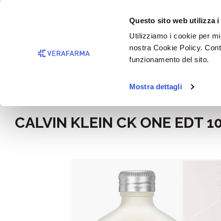
Passa al contenuto principale
BISOGNO 
Questo sito web utilizza i
Salta alla ricerca
Utilizziamo i cookie per mig
nostra Cookie Policy. Cont
Passa alla navigazione principale
funzionamento del sito.
Mostra dettagli
Home
Igiene e cosmesi
CALVIN KLEIN CK ONE EDT 1
Salta la galleria di immagini