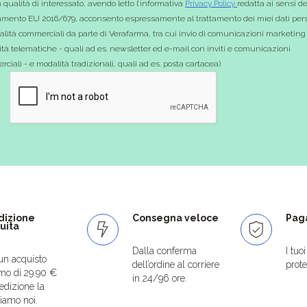
 qualità di interessato, avendo letto l’informativa
Privacy Policy
redatta ai sensi de
mento EU 2016/679, acconsento espressamente al trattamento dei miei dati pers
nalità commerciali da parte di Verafarma, tra cui invio di comunicazioni marketing
tà telematiche - quali ad es. newsletter ed e-mail con inviti e comunicazioni
ciali - e modalità tradizionali, quali ad es. posta cartacea)
dizione
Consegna veloce
Paga
uita
Dalla conferma
I tuo
un acquisto
dell’ordine al corriere
protet
mo di 29.90 €
in 24/96 ore.
edizione la
iamo noi.