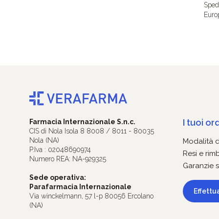
Spedi
Euro
I tuoi ord
Farmacia Internazionale S.n.c.
CIS di Nola Isola 8 8008 / 8011 - 80035
Nola (NA)
Modalità 
P.Iva : 02048690974
Resi e rim
Numero REA: NA-929325
Garanzie s
Sede operativa:
Parafarmacia Internazionale
Effettu
Via winckelmann, 57 l-p 80056 Ercolano
(NA)