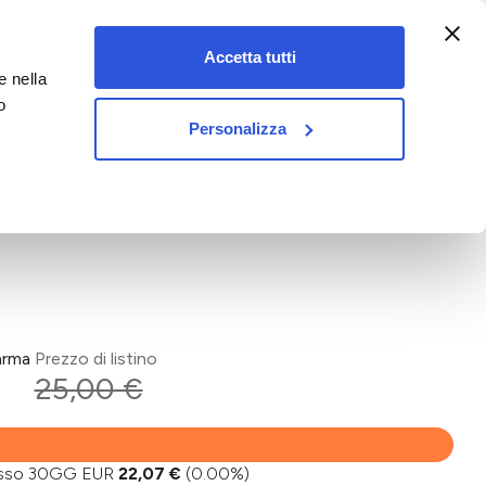
:00-18:00)
Accetta tutti
e nella
vet&pet
o
Personalizza
arma
Prezzo di listino
€
25,00 €
basso 30GG EUR
22,07 €
(0.00%)