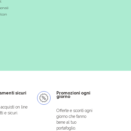
l
onali
 (con
menti sicuri
Promozioni ogni
giorno
i acquisti on line
Offerte e sconti ogni
ti e sicuri.
giorno che fanno
bene al tuo
portafoglio.