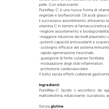
pelle. Con edulcorante.
PureWay-C è una nuova forma di vitamina
vegetale e bioflavonoidi. Gli acidi grassi 
il successivo assorbimento attraverso la
vitamina C in termini di farmacocinetica
-migliore assorbimento e biodisponibilità
-maggiore riduzione dei livelli plasmatici
-potenti capacità antiossidanti e scavengin
· sostegno efficace del sistema immunita
· rapida rigenerazione neuronale;
· guarigione di ferite cutanee facilitata;
· modulazione degli stati infiammatori;
· protezione cardiovascolare.
Il tutto senza effetti collaterali gastrointe
Ingredienti
PureWay-C (acido L-ascorbico da agrum
maltodestrina; edulcorante: sucralosio; aro
Senza
glutine
.