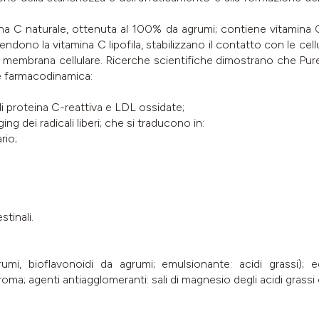
 C naturale, ottenuta al 100% da agrumi; contiene vitamina C
rendono la vitamina C lipofila, stabilizzano il contatto con le ce
 membrana cellulare. Ricerche scientifiche dimostrano che Pure
 e farmacodinamica:
;
 di proteina C-reattiva e LDL ossidate;
g dei radicali liberi; che si traducono in:
rio;
stinali.
i, bioflavonoidi da agrumi; emulsionante: acidi grassi); ed
ma; agenti antiagglomeranti: sali di magnesio degli acidi grassi e 