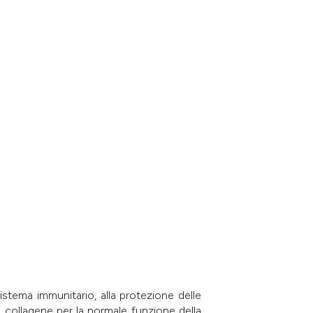
stema immunitario, alla protezione delle
el collagene per la normale funzione della