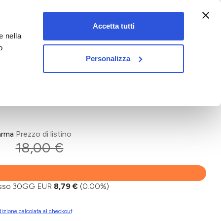
:00-18:00)
Accetta tutti
e nella
vet&pet
o
Personalizza
arma
Prezzo di listino
18,00 €
basso 30GG EUR
8,79 €
(0.00%)
izione calcolata al checkout