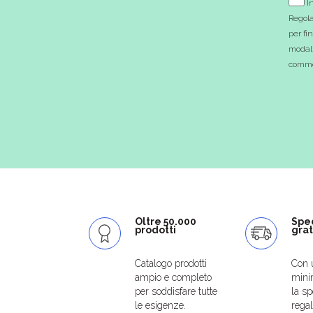
In
Regola
per fi
modali
commer
Oltre 50.000
Spe
prodotti
grat
Catalogo prodotti
Con 
ampio e completo
mini
per soddisfare tutte
la sp
le esigenze.
regal