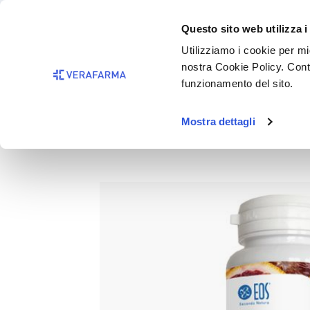
Passa al contenuto principale
BISOGNO 
Questo sito web utilizza i
Salta alla ricerca
Utilizziamo i cookie per mig
nostra Cookie Policy. Cont
Passa alla navigazione principale
funzionamento del sito.
Mostra dettagli
C FORCE ADVANCE 60CPR M
Salta la galleria di immagini