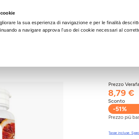
DI AIUTO?
CHIAMACI AL NUMERO 030 764 1124
(LUN-VEN / 9:30-13:00 / 15
 cookie
liorare la sua esperienza di navigazione e per le finalità descritt
inuando a navigare approva l'uso dei cookie necessari al corrett
AST EOS
Prezzo Veraf
8,79 €
Sconto
-51%
Prezzo più 
Tasse incluse. Sped