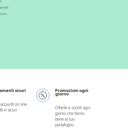
l
onali
 (con
menti sicuri
Promozioni ogni
giorno
i acquisti on line
Offerte e sconti ogni
ti e sicuri.
giorno che fanno
bene al tuo
portafoglio.