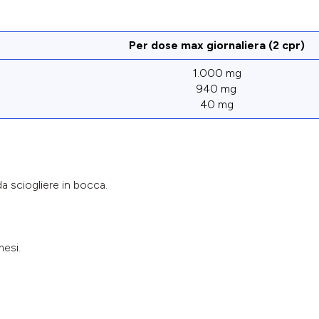
Per dose max giornaliera (2 cpr)
1.000 mg
940 mg
40 mg
 sciogliere in bocca.
mesi.