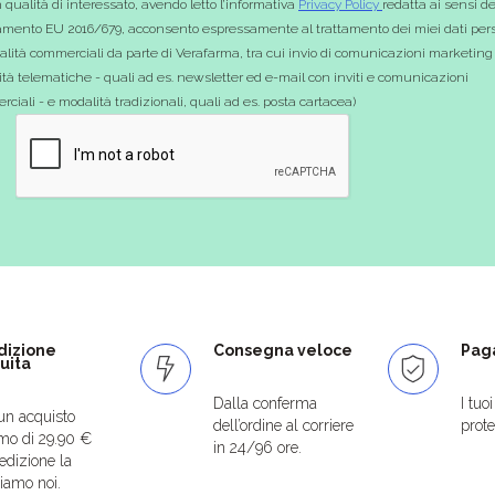
 qualità di interessato, avendo letto l’informativa
Privacy Policy
redatta ai sensi de
mento EU 2016/679, acconsento espressamente al trattamento dei miei dati pers
nalità commerciali da parte di Verafarma, tra cui invio di comunicazioni marketing
tà telematiche - quali ad es. newsletter ed e-mail con inviti e comunicazioni
ciali - e modalità tradizionali, quali ad es. posta cartacea)
dizione
Consegna veloce
Paga
uita
Dalla conferma
I tuo
un acquisto
dell’ordine al corriere
protet
mo di 29.90 €
in 24/96 ore.
edizione la
iamo noi.