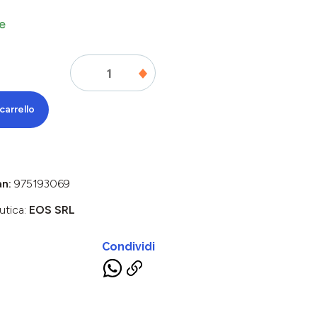
e
carrello
an:
975193069
utica:
EOS SRL
Condividi