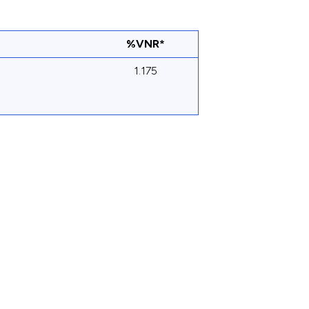
%VNR*
1.175