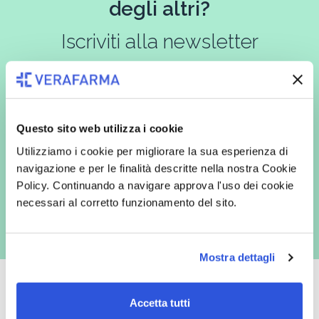
degli altri?
Iscriviti alla newsletter
In qualità di interessato, avendo letto l’informativa
Privacy Policy
redatta ai sensi del Regolamento EU 2016/679, acconsento
Questo sito web utilizza i cookie
espressamente al trattamento dei miei dati personali per finalità
commerciali da parte di Verafarma, tra cui invio di comunicazioni
Utilizziamo i cookie per migliorare la sua esperienza di
marketing (con modalità telematiche - quali ad es. newsletter ed e-mail
navigazione e per le finalità descritte nella nostra Cookie
con inviti e comunicazioni commerciali - e modalità tradizionali, quali ad
es. posta cartacea)
Policy. Continuando a navigare approva l'uso dei cookie
necessari al corretto funzionamento del sito.
Mostra dettagli
Accetta tutti