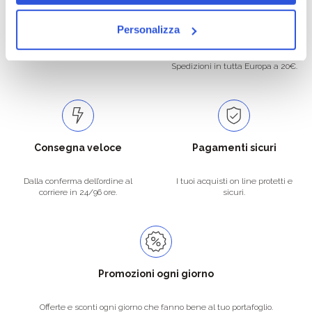
Oltre 50.000 prodotti
Spedizione gratuita
Personalizza
Catalogo prodotti ampio e completo
Con un acquisto minimo di 29.90 €
per soddisfare tutte le esigenze.
la spedizione la regaliamo noi.
Spedizioni in tutta Europa a 20€.
Consegna veloce
Pagamenti sicuri
Dalla conferma dell’ordine al
I tuoi acquisti on line protetti e
corriere in 24/96 ore.
sicuri.
Promozioni ogni giorno
Offerte e sconti ogni giorno che fanno bene al tuo portafoglio.