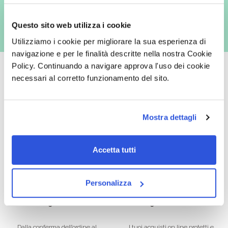
Questo sito web utilizza i cookie
Utilizziamo i cookie per migliorare la sua esperienza di
navigazione e per le finalità descritte nella nostra Cookie
Policy. Continuando a navigare approva l'uso dei cookie
necessari al corretto funzionamento del sito.
Oltre 50.000 prodotti
Spedizione gratuita
Mostra dettagli
Catalogo prodotti ampio e completo
Con un acquisto minimo di 29.90 €
per soddisfare tutte le esigenze.
la spedizione la regaliamo noi.
Spedizioni in tutta Europa a 20€.
Accetta tutti
Personalizza
Consegna veloce
Pagamenti sicuri
Dalla conferma dell’ordine al
I tuoi acquisti on line protetti e