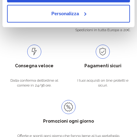
Oltre 50.000 prodotti
Spedizione gratuita
Personalizza
Catalogo prodotti ampio e completo
Con un acquisto minimo di 29.90 €
per soddisfare tutte le esigenze.
la spedizione la regaliamo noi.
Spedizioni in tutta Europa a 20€.
Consegna veloce
Pagamenti sicuri
Dalla conferma dell’ordine al
I tuoi acquisti on line protetti e
corriere in 24/96 ore.
sicuri.
Promozioni ogni giorno
Offerte e sconti ogni giorno che fanno bene al tuo portafoglio.