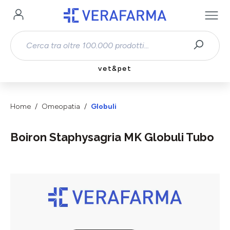
Passa al contenuto principale
vet&pet
Home
Omeopatia
Globuli
Boiron Staphysagria MK Globuli Tubo
Salta la galleria di immagini