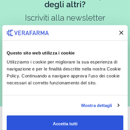
degli altri?
Iscriviti alla newsletter
In qualità di interessato, avendo letto l’informativa
Privacy Policy
Questo sito web utilizza i cookie
redatta ai sensi del Regolamento EU 2016/679, acconsento
espressamente al trattamento dei miei dati personali per finalità
Utilizziamo i cookie per migliorare la sua esperienza di
commerciali da parte di Verafarma, tra cui invio di comunicazioni
marketing (con modalità telematiche - quali ad es. newsletter ed e-mail
navigazione e per le finalità descritte nella nostra Cookie
con inviti e comunicazioni commerciali - e modalità tradizionali, quali ad
Policy. Continuando a navigare approva l'uso dei cookie
es. posta cartacea)
necessari al corretto funzionamento del sito.
Mostra dettagli
Accetta tutti