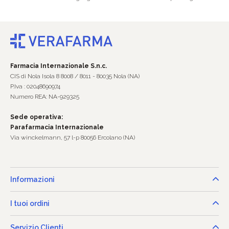
Farmacia Internazionale S.n.c.
CIS di Nola Isola 8 8008 / 8011 - 80035 Nola (NA)
P.Iva : 02048690974
Numero REA: NA-929325
Sede operativa:
Parafarmacia Internazionale
Via winckelmann, 57 l-p 80056 Ercolano (NA)
Informazioni
I tuoi ordini
Servizio Clienti