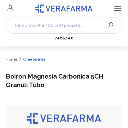
Passa al contenuto principale
vet&pet
Home
Omeopatia
Boiron Magnesia Carbonica 5CH
Granuli Tubo
Salta la galleria di immagini