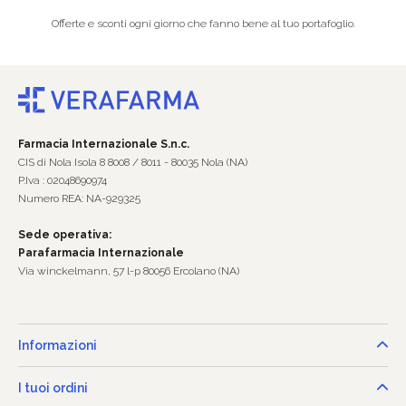
Offerte e sconti ogni giorno che fanno bene al tuo portafoglio.
Farmacia Internazionale S.n.c.
CIS di Nola Isola 8 8008 / 8011 - 80035 Nola (NA)
P.Iva : 02048690974
Numero REA: NA-929325
Sede operativa:
Parafarmacia Internazionale
Via winckelmann, 57 l-p 80056 Ercolano (NA)
Informazioni
I tuoi ordini