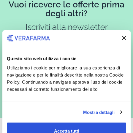
Vuoi ricevere le offerte prima
degli altri?
Iscriviti alla newsletter
In qualità di interessato, avendo letto l’informativa
Privacy Policy
Questo sito web utilizza i cookie
redatta ai sensi del Regolamento EU 2016/679, acconsento
Utilizziamo i cookie per migliorare la sua esperienza di
espressamente al trattamento dei miei dati personali per finalità
commerciali da parte di Verafarma, tra cui invio di comunicazioni
navigazione e per le finalità descritte nella nostra Cookie
marketing (con modalità telematiche - quali ad es. newsletter ed e-mail
Policy. Continuando a navigare approva l'uso dei cookie
con inviti e comunicazioni commerciali - e modalità tradizionali, quali ad
es. posta cartacea)
necessari al corretto funzionamento del sito.
Mostra dettagli
Accetta tutti