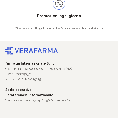
Promozioni ogni giorno
Offerte e sconti ogni giorno che fanno bene al tuo portafoglio.
Farmacia Internazionale S.n.c.
CIS di Nola Isola 8 8008 / 8011 - 80035 Nola (NA)
P.Iva : 02048690974
Numero REA: NA-929325
Sede operativa:
Parafarmacia Internazionale
Via winckelmann, 57 l-p 80056 Ercolano (NA)