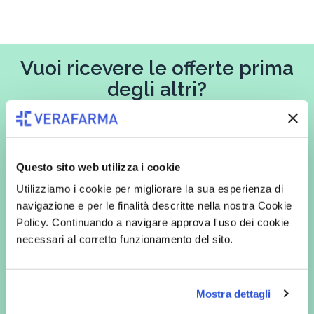
Vuoi ricevere le offerte prima
degli altri?
Iscriviti alla newsletter
Questo sito web utilizza i cookie
Utilizziamo i cookie per migliorare la sua esperienza di
In qualità di interessato, avendo letto l’informativa
Privacy Policy
navigazione e per le finalità descritte nella nostra Cookie
redatta ai sensi del Regolamento EU 2016/679, acconsento
espressamente al trattamento dei miei dati personali per finalità
Policy. Continuando a navigare approva l'uso dei cookie
commerciali da parte di Verafarma, tra cui invio di comunicazioni
necessari al corretto funzionamento del sito.
marketing (con modalità telematiche - quali ad es. newsletter ed e-mail
con inviti e comunicazioni commerciali - e modalità tradizionali, quali ad
es. posta cartacea)
Mostra dettagli