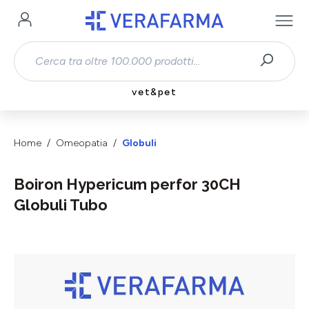
Passa al contenuto principale
vet&pet
Home
Omeopatia
Globuli
Boiron Hypericum perfor 30CH
Globuli Tubo
Salta la galleria di immagini