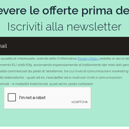
evere le offerte prima deg
Iscriviti alla newsletter
 qualità di interessato, avendo letto l’informativa
Privacy Policy
redatta ai sensi de
mento EU 2016/679, acconsento espressamente al trattamento dei miei dati pers
nalità commerciali da parte di Verafarma, tra cui invio di comunicazioni marketing
tà telematiche - quali ad es. newsletter ed e-mail con inviti e comunicazioni
ciali - e modalità tradizionali, quali ad es. posta cartacea)