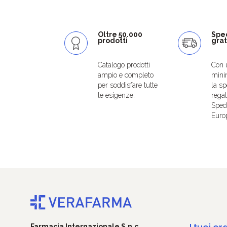
Oltre 50.000
Spe
prodotti
grat
Catalogo prodotti
Con 
ampio e completo
mini
per soddisfare tutte
la sp
le esigenze.
regal
Spedi
Euro
Farmacia Internazionale S.n.c.