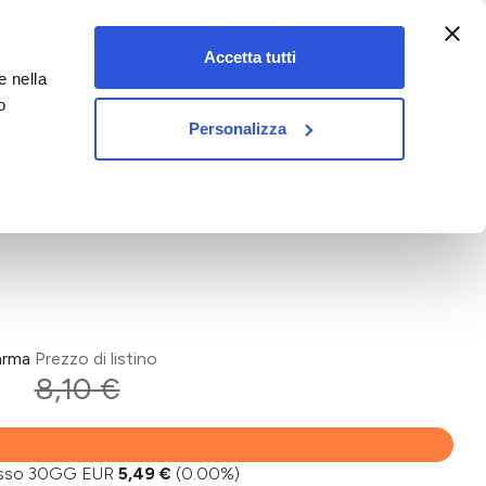
:00-18:00)
Accetta tutti
e nella
vet&pet
o
Personalizza
arma
Prezzo di listino
8,10 €
basso 30GG EUR
5,49 €
(0.00%)