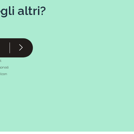
li altri?
l
onali
 (con