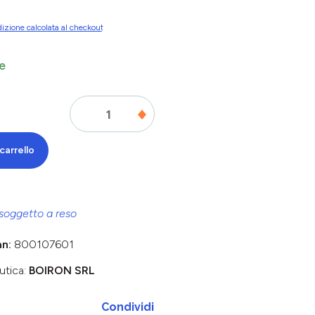
izione calcolata al checkout
e
carrello
soggetto a reso
an:
800107601
utica:
BOIRON SRL
Condividi