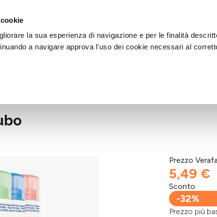
DI AIUTO?
CHIAMACI AL NUMERO 030 764 1124
(LUN-VEN / 9:30-13:00 / 15
 cookie
liorare la sua esperienza di navigazione e per le finalità descritt
inuando a navigare approva l'uso dei cookie necessari al corrett
ubo
Prezzo Veraf
5,49 €
Sconto
-32%
Prezzo più 