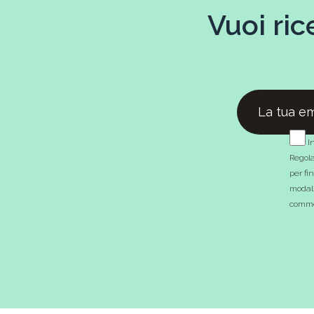
Vuoi ric
In
Regola
per fi
modali
commer