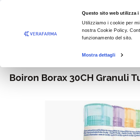
Passa al contenuto principale
BISOGNO 
Questo sito web utilizza i
Salta alla ricerca
Utilizziamo i cookie per mig
nostra Cookie Policy. Cont
Passa alla navigazione principale
funzionamento del sito.
Mostra dettagli
Home
Omeopatia
Granuli
Boiron Borax 30CH Granuli T
Salta la galleria di immagini