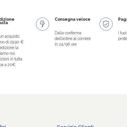
dizione
Consegna veloce
Paga
uita
Dalla conferma
I tuo
un acquisto
dell’ordine al corriere
protet
mo di 29.90 €
in 24/96 ore.
edizione la
iamo noi.
zioni in tutta
pa a 20€.