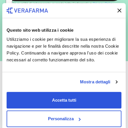
In qualità di interessato, avendo letto l’informativa
Privacy Policy
redatta ai sensi del Regolamento EU 2016/679, acconsento
espressamente al trattamento dei miei dati personali per finalità
commerciali da parte di Verafarma, tra cui invio di comunicazioni
marketing (con modalità telematiche - quali ad es. newsletter ed e-mail
con inviti e comunicazioni commerciali - e modalità tradizionali, quali ad
Questo sito web utilizza i cookie
es. posta cartacea)
Utilizziamo i cookie per migliorare la sua esperienza di
navigazione e per le finalità descritte nella nostra Cookie
Policy. Continuando a navigare approva l'uso dei cookie
necessari al corretto funzionamento del sito.
Mostra dettagli
Oltre 50.000 prodotti
Spedizione gratuita
Accetta tutti
Catalogo prodotti ampio e completo
Con un acquisto minimo di 29.90 €
per soddisfare tutte le esigenze.
la spedizione la regaliamo noi.
Spedizioni in tutta Europa a 20€.
Personalizza