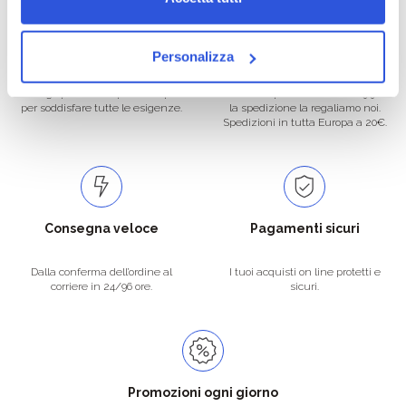
Oltre 50.000 prodotti
Spedizione gratuita
Personalizza
Catalogo prodotti ampio e completo
Con un acquisto minimo di 29.90 €
per soddisfare tutte le esigenze.
la spedizione la regaliamo noi.
Spedizioni in tutta Europa a 20€.
Consegna veloce
Pagamenti sicuri
Dalla conferma dell’ordine al
I tuoi acquisti on line protetti e
corriere in 24/96 ore.
sicuri.
Promozioni ogni giorno