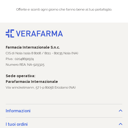
Offerte e sconti ogni giorno che fanno bene al tuo portafoglio.
Farmacia Internazionale S.n.c.
CIS di Nola Isola 8 8008 / 8011 - 80035 Nola (NA)
P.Iva : 02048690974
Numero REA: NA-929325
Sede operativa:
Parafarmacia Internazionale
Via winckelmann, 57 l-p 80056 Ercolano (NA)
Informazioni
I tuoi ordini