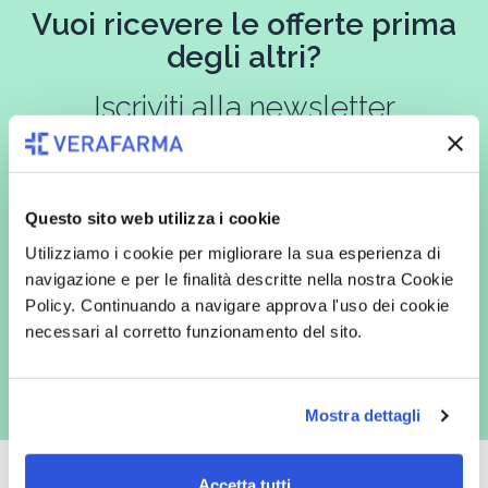
Vuoi ricevere le offerte prima
degli altri?
Iscriviti alla newsletter
Questo sito web utilizza i cookie
In qualità di interessato, avendo letto l’informativa
Privacy Policy
redatta ai sensi del Regolamento EU 2016/679, acconsento
Utilizziamo i cookie per migliorare la sua esperienza di
espressamente al trattamento dei miei dati personali per finalità
commerciali da parte di Verafarma, tra cui invio di comunicazioni
navigazione e per le finalità descritte nella nostra Cookie
marketing (con modalità telematiche - quali ad es. newsletter ed e-mail
Policy. Continuando a navigare approva l'uso dei cookie
con inviti e comunicazioni commerciali - e modalità tradizionali, quali ad
es. posta cartacea)
necessari al corretto funzionamento del sito.
Mostra dettagli
Accetta tutti