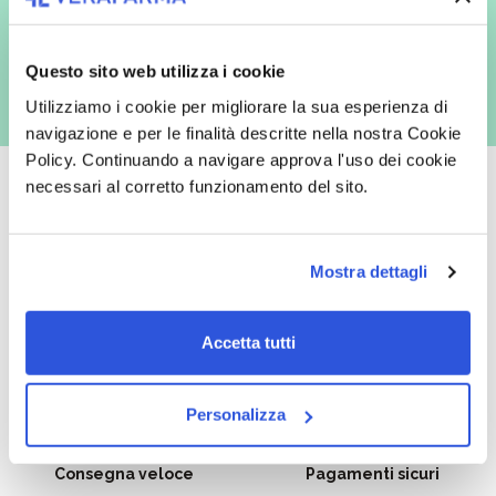
con inviti e comunicazioni commerciali - e modalità tradizionali, quali ad
es. posta cartacea)
Questo sito web utilizza i cookie
Utilizziamo i cookie per migliorare la sua esperienza di
navigazione e per le finalità descritte nella nostra Cookie
Policy. Continuando a navigare approva l'uso dei cookie
necessari al corretto funzionamento del sito.
Oltre 50.000 prodotti
Spedizione gratuita
Mostra dettagli
Catalogo prodotti ampio e completo
Con un acquisto minimo di 29.90 €
per soddisfare tutte le esigenze.
la spedizione la regaliamo noi.
Accetta tutti
Spedizioni in tutta Europa a 20€.
Personalizza
Consegna veloce
Pagamenti sicuri