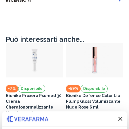
RECENSIONI
Può interessarti anche...
-7%
Disponibile
-59%
Disponibile
Bionike Proxera Psomed 30
Bionike Defence Color Lip
Crema
Plump Gloss Volumizzante
Cheratonormalizzante
Nude Rose 6 ml
Unghie 10 ml
7,26 €
17,90 €
22,27 €
23,90 €