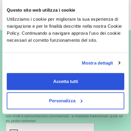
Aggiungi al carrello
Aggiungi al carrello
Questo sito web utilizza i cookie
Utilizziamo i cookie per migliorare la sua esperienza di
navigazione e per le finalità descritte nella nostra Cookie
Policy. Continuando a navigare approva l'uso dei cookie
Vuoi ricevere le offerte prima
necessari al corretto funzionamento del sito.
degli altri?
Iscriviti alla newsletter
Mostra dettagli
Accetta tutti
In qualità di interessato, avendo letto l’informativa
Privacy Policy
redatta ai sensi del Regolamento EU 2016/679, acconsento
Personalizza
espressamente al trattamento dei miei dati personali per finalità
commerciali da parte di Verafarma, tra cui invio di comunicazioni
marketing (con modalità telematiche - quali ad es. newsletter ed e-mail
con inviti e comunicazioni commerciali - e modalità tradizionali, quali ad
es. posta cartacea)