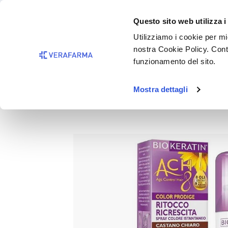
Passa al contenuto principale
BISOGNO 
Questo sito web utilizza i
Salta alla ricerca
Utilizziamo i cookie per mig
nostra Cookie Policy. Cont
Passa alla navigazione principale
funzionamento del sito.
Mostra dettagli
BIOKERATIN ACH8 Ricrescita
Salta la galleria di immagini