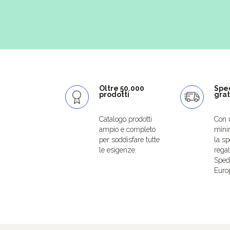
Oltre 50.000
Spe
prodotti
grat
Catalogo prodotti
Con 
ampio e completo
mini
per soddisfare tutte
la sp
le esigenze.
regal
Spedi
Euro