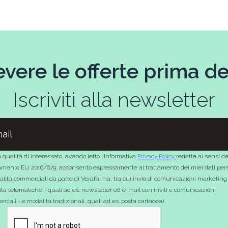
evere le offerte prima deg
Iscriviti alla newsletter
 qualità di interessato, avendo letto l’informativa
Privacy Policy
redatta ai sensi de
mento EU 2016/679, acconsento espressamente al trattamento dei miei dati pers
nalità commerciali da parte di Verafarma, tra cui invio di comunicazioni marketing
tà telematiche - quali ad es. newsletter ed e-mail con inviti e comunicazioni
ciali - e modalità tradizionali, quali ad es. posta cartacea)