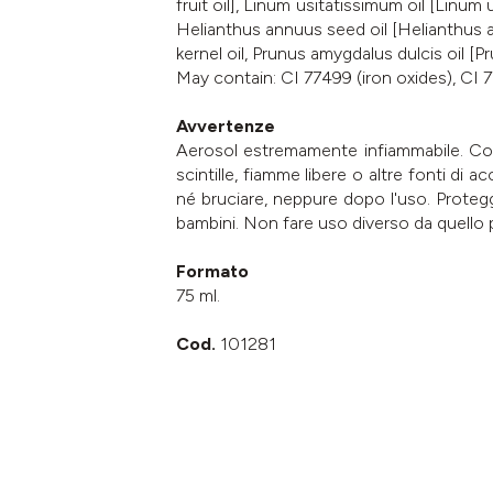
fruit oil], Linum usitatissimum oil [Linu
Helianthus annuus seed oil [Helianthus an
kernel oil, Prunus amygdalus dulcis oil [
May contain: CI 77499 (iron oxides), CI 7
Avvertenze
Aerosol estremamente infiammabile. Cont
scintille, fiamme libere o altre fonti d
né bruciare, neppure dopo l'uso. Protegg
bambini. Non fare uso diverso da quello 
Formato
75 ml.
Cod.
101281