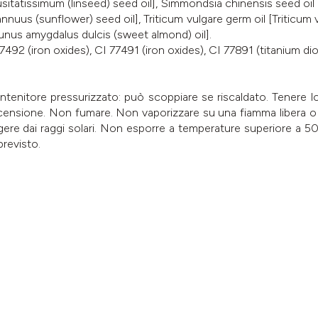
m usitatissimum (linseed) seed oil], Simmondsia chinensis seed oil
nuus (sunflower) seed oil], Triticum vulgare germ oil [Triticum 
Prunus amygdalus dulcis (sweet almond) oil].
7492 (iron oxides), CI 77491 (iron oxides), CI 77891 (titanium dio
enitore pressurizzato: può scoppiare se riscaldato. Tenere lont
i accensione. Non fumare. Non vaporizzare su una fiamma libera o
ere dai raggi solari. Non esporre a temperature superiore a 50 
previsto.