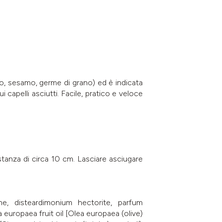
lino, sesamo, germe di grano) ed è indicata
i capelli asciutti. Facile, pratico e veloce
stanza di circa 10 cm. Lasciare asciugare
lane, disteardimonium hectorite, parfum
uropaea fruit oil [Olea europaea (olive)