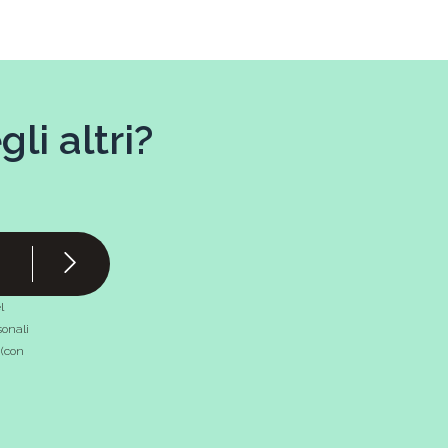
li altri?
l
onali
 (con