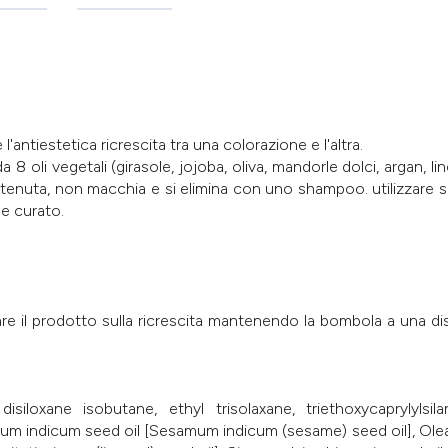
'antiestetica ricrescita tra una colorazione e l'altra.
a 8 oli vegetali (girasole, jojoba, oliva, mandorle dolci, argan, 
lunga tenuta, non macchia e si elimina con uno shampoo. utilizzare su
 e curato.
are il prodotto sulla ricrescita mantenendo la bombola a una di
isiloxane isobutane, ethyl trisolaxane, triethoxycaprylylsi
um indicum seed oil [Sesamum indicum (sesame) seed oil], Olea e