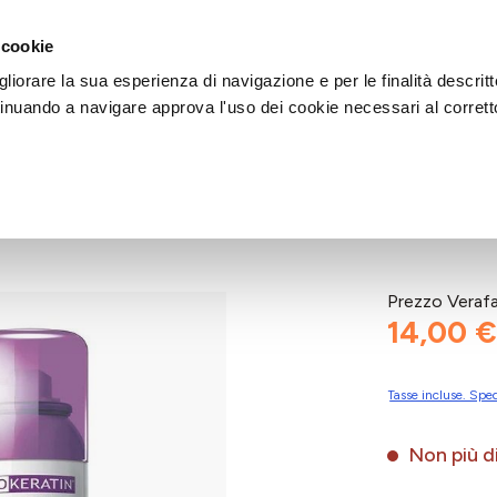
DI AIUTO?
CHIAMACI AL NUMERO 030 764 1124
(LUN-VEN / 9:30-13:00 / 15
 cookie
liorare la sua esperienza di navigazione e per le finalità descritt
inuando a navigare approva l'uso dei cookie necessari al corrett
 Castano Chiaro
Prezzo Veraf
14,00 €
Tasse incluse. Sped
Non più di