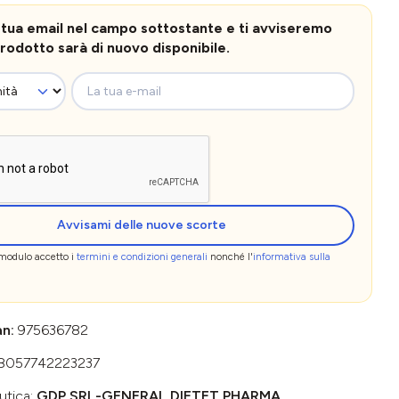
la tua email nel campo sottostante e ti avviseremo
rodotto sarà di nuovo disponibile.
La tua e-mail
Avvisami delle nuove scorte
 modulo accetto i
termini e condizioni generali
nonché l'
informativa sulla
an:
975636782
8057742223237
utica:
GDP SRL-GENERAL DIETET.PHARMA