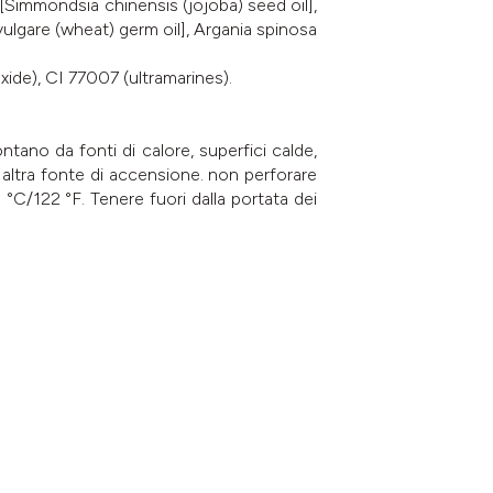
 [Simmondsia chinensis (jojoba) seed oil],
vulgare (wheat) germ oil], Argania spinosa
xide), CI 77007 (ultramarines).
ano da fonti di calore, superfici calde,
 altra fonte di accensione. non perforare
°C/122 °F. Tenere fuori dalla portata dei