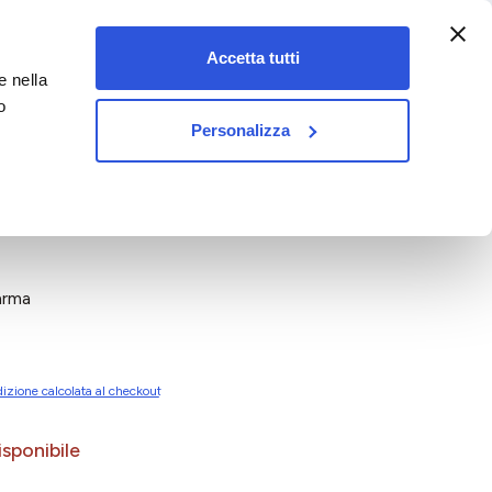
:00-18:00)
Accetta tutti
e nella
vet&pet
o
Personalizza
arma
izione calcolata al checkout
sponibile