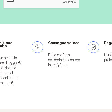
dizione
Consegna veloce
Paga
uita
Dalla conferma
I tuo
un acquisto
dell’ordine al corriere
protet
mo di 29.90 €
in 24/96 ore.
edizione la
iamo noi.
zioni in tutta
pa a 20€.