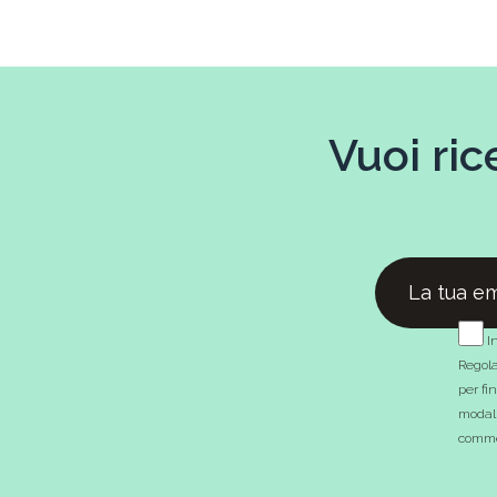
Vuoi ric
In
Regola
per fi
modali
commer