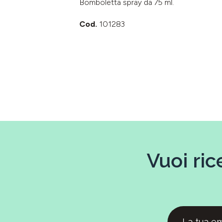
Bomboletta spray da 75 ml.
Cod.
101283
Vuoi ric