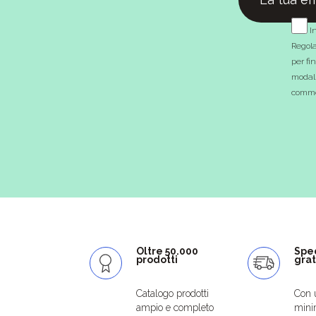
In
Regola
per fi
modali
commer
Oltre 50.000
Spe
prodotti
grat
Catalogo prodotti
Con 
ampio e completo
mini