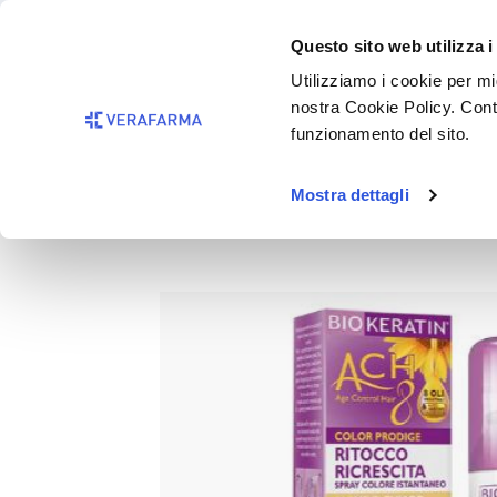
Passa al contenuto principale
BISOGNO 
Questo sito web utilizza i
Salta alla ricerca
Utilizziamo i cookie per mig
nostra Cookie Policy. Cont
Passa alla navigazione principale
funzionamento del sito.
Mostra dettagli
BIOKERATIN ACH8 Ricrescita
Salta la galleria di immagini