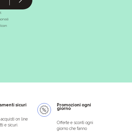
l
onali
 (con
menti sicuri
Promozioni ogni
giorno
i acquisti on line
Offerte e sconti ogni
ti e sicuri.
giorno che fanno