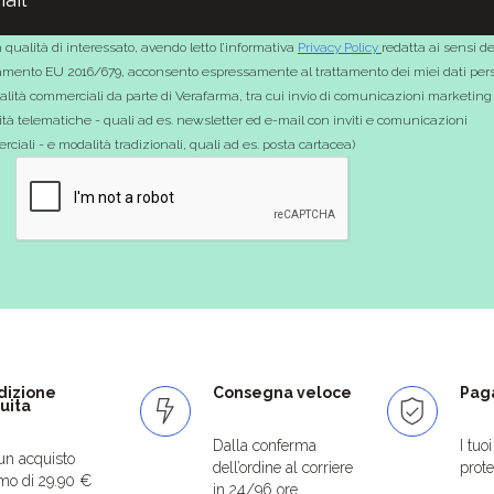
 qualità di interessato, avendo letto l’informativa
Privacy Policy
redatta ai sensi de
mento EU 2016/679, acconsento espressamente al trattamento dei miei dati pers
nalità commerciali da parte di Verafarma, tra cui invio di comunicazioni marketing
tà telematiche - quali ad es. newsletter ed e-mail con inviti e comunicazioni
ciali - e modalità tradizionali, quali ad es. posta cartacea)
dizione
Consegna veloce
Paga
uita
Dalla conferma
I tuo
un acquisto
dell’ordine al corriere
protet
mo di 29.90 €
in 24/96 ore.