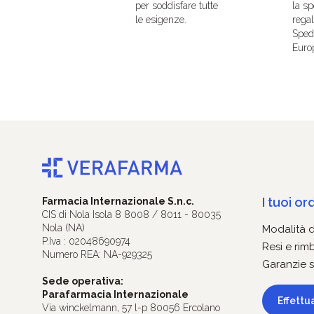
per soddisfare tutte
la sp
le esigenze.
regal
Spedi
Euro
I tuoi ord
Farmacia Internazionale S.n.c.
CIS di Nola Isola 8 8008 / 8011 - 80035
Nola (NA)
Modalità 
P.Iva : 02048690974
Resi e rim
Numero REA: NA-929325
Garanzie s
Sede operativa:
Parafarmacia Internazionale
Effettu
Via winckelmann, 57 l-p 80056 Ercolano