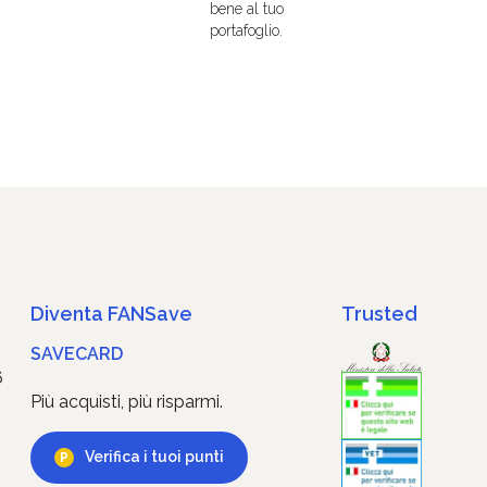
bene al tuo
portafoglio.
Diventa FANSave
Trusted
SAVECARD
6
Più acquisti, più risparmi.
Verifica i tuoi punti