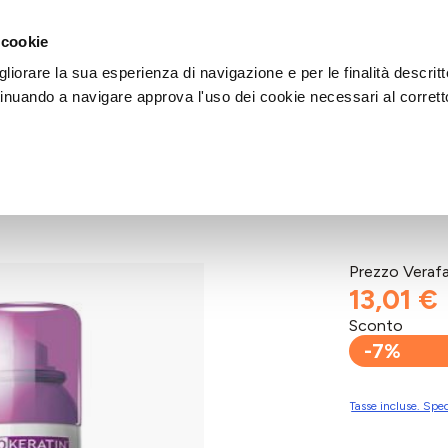
DI AIUTO?
CHIAMACI AL NUMERO 030 764 1124
(LUN-VEN / 9:30-13:00 / 15
 cookie
liorare la sua esperienza di navigazione e per le finalità descritt
inuando a navigare approva l'uso dei cookie necessari al corrett
 Biondo Chiaro
Prezzo Veraf
13,01 €
Sconto
-7%
Tasse incluse. Sped