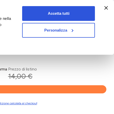
:00-18:00)
Accetta tutti
e nella
vet&pet
o
Personalizza
arma
Prezzo di listino
14,00 €
izione calcolata al checkout