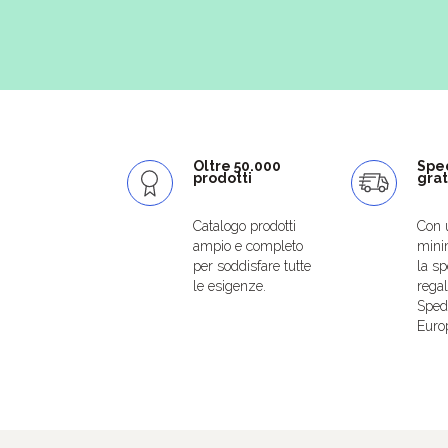
Oltre 50.000
Spe
prodotti
grat
Catalogo prodotti
Con 
ampio e completo
mini
per soddisfare tutte
la sp
le esigenze.
regal
Spedi
Euro