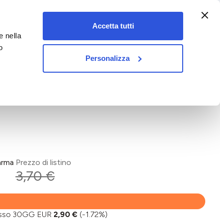
:00-18:00)
Accetta tutti
e nella
vet&pet
o
Personalizza
arma
Prezzo di listino
3,70 €
basso 30GG EUR
2,90 €
(-1.72%)