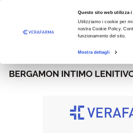
Passa al contenuto principale
BISOGNO 
Questo sito web utilizza i
Salta alla ricerca
Utilizziamo i cookie per mig
nostra Cookie Policy. Cont
Passa alla navigazione principale
funzionamento del sito.
Mostra dettagli
Home
Igiene e cosmesi
BERGAMON INTIMO LENITIV
Salta la galleria di immagini