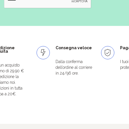
dizione
Consegna veloce
Paga
uita
Dalla conferma
I tuo
un acquisto
dell’ordine al corriere
protet
mo di 29.90 €
in 24/96 ore.
edizione la
iamo noi.
zioni in tutta
pa a 20€.