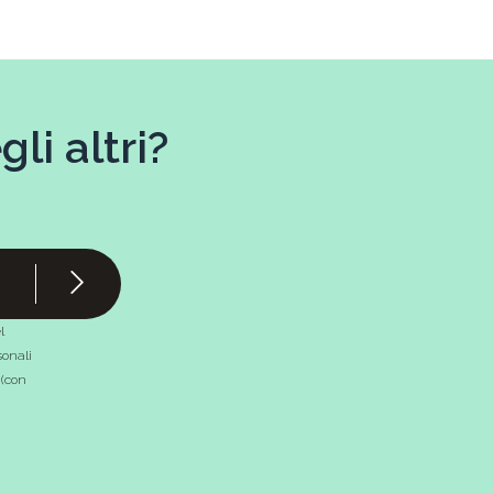
li altri?
l
onali
 (con