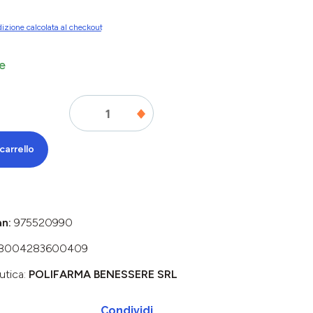
izione calcolata al checkout
e
carrello
an:
975520990
8004283600409
utica:
POLIFARMA BENESSERE SRL
Condividi