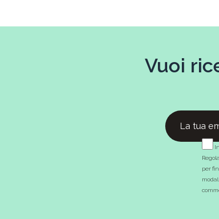
Vuoi ric
In
Regola
per fi
modali
commer