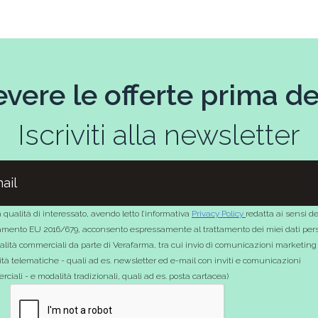
evere le offerte prima deg
Iscriviti alla newsletter
 qualità di interessato, avendo letto l’informativa
Privacy Policy
redatta ai sensi de
mento EU 2016/679, acconsento espressamente al trattamento dei miei dati pers
nalità commerciali da parte di Verafarma, tra cui invio di comunicazioni marketing
tà telematiche - quali ad es. newsletter ed e-mail con inviti e comunicazioni
ciali - e modalità tradizionali, quali ad es. posta cartacea)