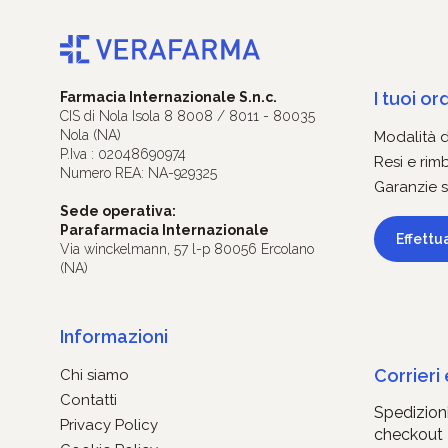
I tuoi ord
Farmacia Internazionale S.n.c.
CIS di Nola Isola 8 8008 / 8011 - 80035
Nola (NA)
Modalità 
P.Iva : 02048690974
Resi e rim
Numero REA: NA-929325
Garanzie s
Sede operativa:
Parafarmacia Internazionale
Effettu
Via winckelmann, 57 l-p 80056 Ercolano
(NA)
Informazioni
Corrieri
Chi siamo
Contatti
Spedizioni
Privacy Policy
checkout