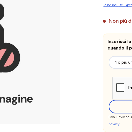
Tasse incluse. Sped
Non più di
Inserisci 
quando il p
Con l'invio del
privacy
.