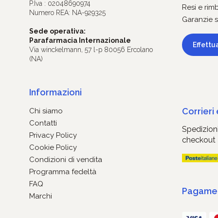
P.Iva : 02048690974
Resi e rim
Numero REA: NA-929325
Garanzie s
Sede operativa:
Parafarmacia Internazionale
Effettu
Via winckelmann, 57 l-p 80056 Ercolano
(NA)
Informazioni
Corrieri
Chi siamo
Contatti
Spedizioni
Privacy Policy
checkout
Cookie Policy
Condizioni di vendita
Programma fedeltà
FAQ
Pagament
Marchi