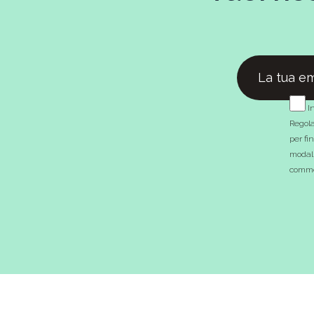
In
Regola
per fi
modali
commer