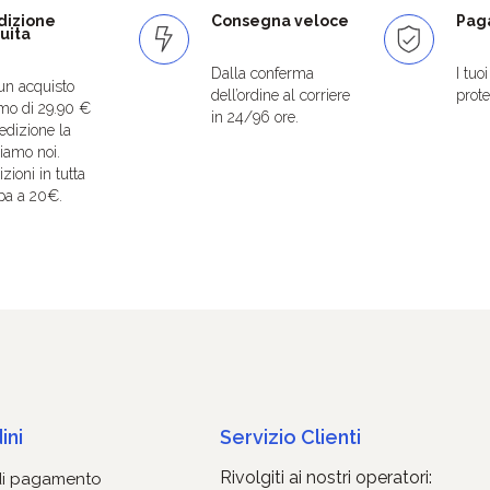
dizione
Consegna veloce
Paga
uita
Dalla conferma
I tuo
un acquisto
dell’ordine al corriere
protet
mo di 29.90 €
in 24/96 ore.
edizione la
iamo noi.
zioni in tutta
pa a 20€.
ini
Servizio Clienti
Rivolgiti ai nostri operatori:
di pagamento