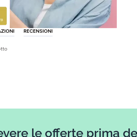
AZIONI
RECENSIONI
otto
evere le offerte prima deg