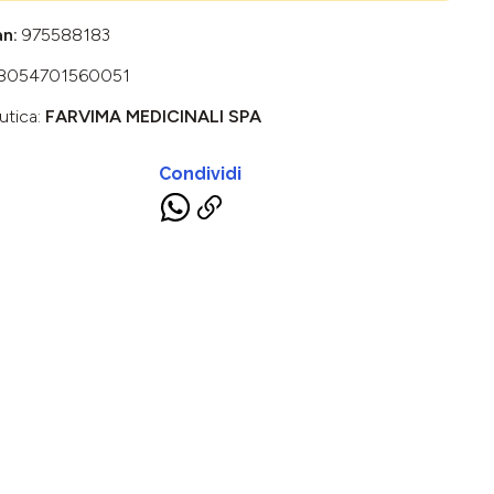
an:
975588183
8054701560051
utica:
FARVIMA MEDICINALI SPA
Condividi