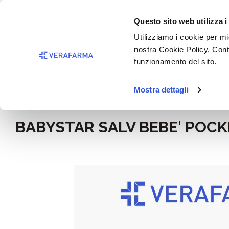
Passa al contenuto principale
BISOGNO 
Questo sito web utilizza i
Salta alla ricerca
Utilizziamo i cookie per mig
nostra Cookie Policy. Cont
Passa alla navigazione principale
funzionamento del sito.
Mostra dettagli
Home
Mamma e bimbo
BABYSTAR SALV BEBE' POCK
Salta la galleria di immagini