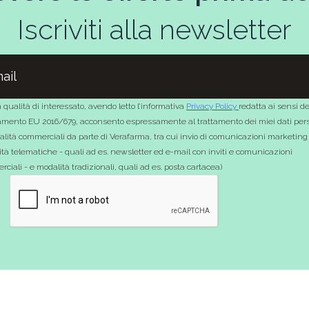
Iscriviti alla newsletter
 qualità di interessato, avendo letto l’informativa
Privacy Policy
redatta ai sensi de
mento EU 2016/679, acconsento espressamente al trattamento dei miei dati pers
nalità commerciali da parte di Verafarma, tra cui invio di comunicazioni marketing
tà telematiche - quali ad es. newsletter ed e-mail con inviti e comunicazioni
ciali - e modalità tradizionali, quali ad es. posta cartacea)