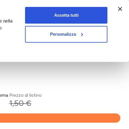
:00-18:00)
Accetta tutti
e nella
vet&pet
o
Personalizza
arma
Prezzo di listino
1,50 €