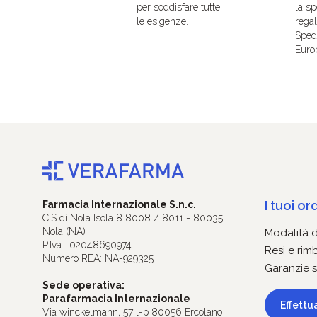
per soddisfare tutte
la sp
le esigenze.
regal
Spedi
Euro
I tuoi ord
Farmacia Internazionale S.n.c.
CIS di Nola Isola 8 8008 / 8011 - 80035
Nola (NA)
Modalità 
P.Iva : 02048690974
Resi e rim
Numero REA: NA-929325
Garanzie s
Sede operativa:
Parafarmacia Internazionale
Effettu
Via winckelmann, 57 l-p 80056 Ercolano