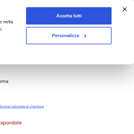
:00-18:00)
Accetta tutti
e nella
vet&pet
o
Personalizza
arma
izione calcolata al checkout
sponibile