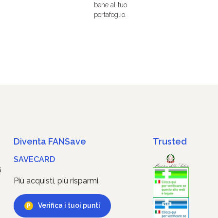
bene al tuo
portafoglio.
Diventa FANSave
Trusted
SAVECARD
6
Più acquisti, più risparmi.
Verifica i tuoi punti