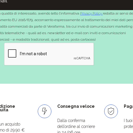
 qualità di interessato, avendo letto l’informativa
Privacy Policy
redatta ai sensi de
mento EU 2016/679, acconsento espressamente al trattamento dei miei dati pers
nalità commerciali da parte di Verafarma, tra cui invio di comunicazioni marketing
tà telematiche - quali ad es. newsletter ed e-mail con inviti e comunicazioni
ciali - e modalità tradizionali, quali ad es. posta cartacea)
dizione
Consegna veloce
Paga
uita
Dalla conferma
I tuo
un acquisto
dell’ordine al corriere
protet
mo di 29.90 €
in 24/96 ore.