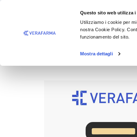
Passa al contenuto principale
BISOGNO 
Questo sito web utilizza i
Salta alla ricerca
Utilizziamo i cookie per mig
nostra Cookie Policy. Cont
Passa alla navigazione principale
funzionamento del sito.
Mostra dettagli
BABYLINO SENS DIAPERS EC
Salta la galleria di immagini