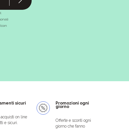
l
onali
 (con
menti sicuri
Promozioni ogni
giorno
i acquisti on line
Offerte e sconti ogni
ti e sicuri.
giorno che fanno