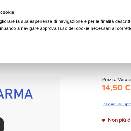
DI AIUTO?
CHIAMACI AL NUMERO 030 764 1124
(LUN-VEN / 9:30-13:00 / 15
 cookie
liorare la sua esperienza di navigazione e per le finalità descritt
inuando a navigare approva l'uso dei cookie necessari al corrett
ON 6
Prezzo Veraf
14,50 €
Tasse incluse. Sped
Non più di