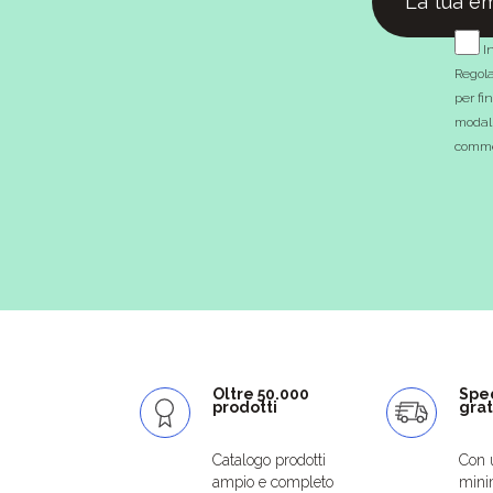
In
Regola
per fi
modali
commer
Oltre 50.000
Spe
prodotti
grat
Catalogo prodotti
Con 
ampio e completo
mini