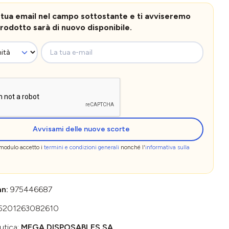
la tua email nel campo sottostante e ti avviseremo
rodotto sarà di nuovo disponibile.
La tua e-mail
Avvisami delle nuove scorte
 modulo accetto i
termini e condizioni generali
nonché l'
informativa sulla
an:
975446687
5201263082610
utica:
MEGA DISPOSABLES SA