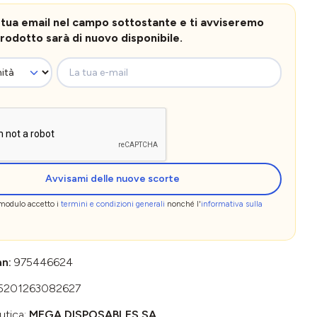
la tua email nel campo sottostante e ti avviseremo
rodotto sarà di nuovo disponibile.
La tua e-mail
Avvisami delle nuove scorte
 modulo accetto i
termini e condizioni generali
nonché l'
informativa sulla
an:
975446624
5201263082627
utica:
MEGA DISPOSABLES SA