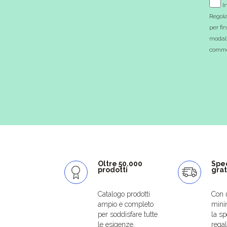
In
Regola
per fi
modali
commer
Oltre 50.000
Spe
prodotti
grat
Catalogo prodotti
Con 
ampio e completo
mini
per soddisfare tutte
la sp
le esigenze.
regal