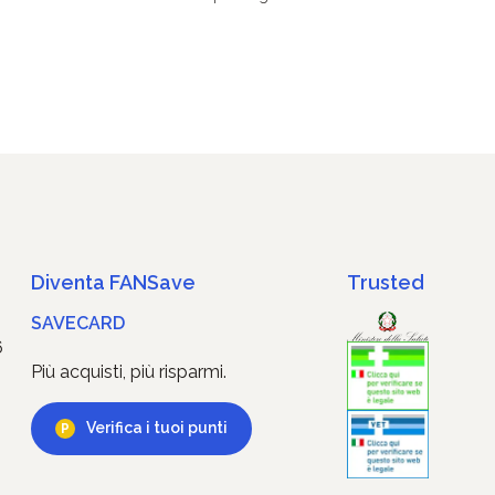
Diventa FANSave
Trusted
SAVECARD
6
Più acquisti, più risparmi.
Verifica i tuoi punti