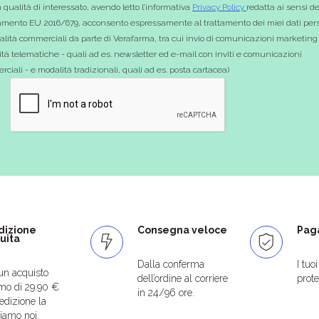
 qualità di interessato, avendo letto l’informativa
Privacy Policy
redatta ai sensi de
mento EU 2016/679, acconsento espressamente al trattamento dei miei dati pers
nalità commerciali da parte di Verafarma, tra cui invio di comunicazioni marketing
tà telematiche - quali ad es. newsletter ed e-mail con inviti e comunicazioni
ciali - e modalità tradizionali, quali ad es. posta cartacea)
dizione
Consegna veloce
Paga
uita
Dalla conferma
I tuo
un acquisto
dell’ordine al corriere
protet
mo di 29.90 €
in 24/96 ore.
edizione la
iamo noi.