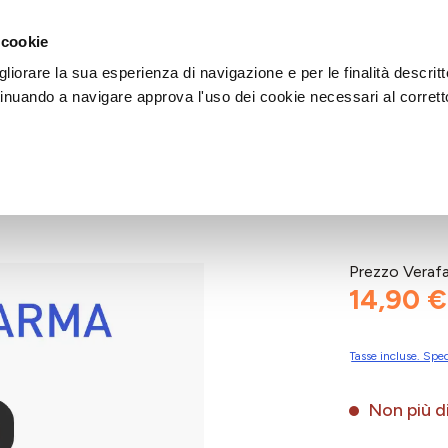
DI AIUTO?
CHIAMACI AL NUMERO 030 764 1124
(LUN-VEN / 9:30-13:00 / 15
 cookie
liorare la sua esperienza di navigazione e per le finalità descritt
inuando a navigare approva l'uso dei cookie necessari al corrett
ON 2
Prezzo Veraf
14,90 €
Tasse incluse. Sped
Non più di