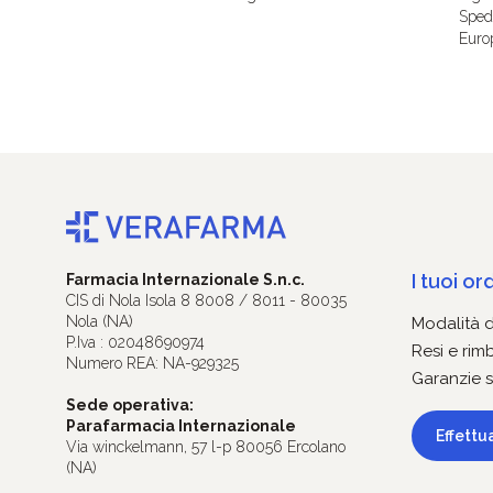
Spedi
Euro
I tuoi ord
Farmacia Internazionale S.n.c.
CIS di Nola Isola 8 8008 / 8011 - 80035
Nola (NA)
Modalità 
P.Iva : 02048690974
Resi e rim
Numero REA: NA-929325
Garanzie s
Sede operativa:
Parafarmacia Internazionale
Effettu
Via winckelmann, 57 l-p 80056 Ercolano
(NA)