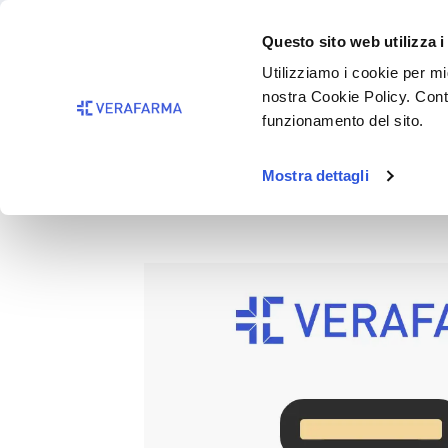
Passa al contenuto principale
BISOGNO 
Questo sito web utilizza i
Salta alla ricerca
Utilizziamo i cookie per mig
nostra Cookie Policy. Cont
Passa alla navigazione principale
funzionamento del sito.
Mostra dettagli
BABYLINO SENS DIAPERS EC
Salta la galleria di immagini