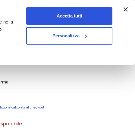
:00-18:00)
Accetta tutti
e nella
vet&pet
o
Personalizza
arma
izione calcolata al checkout
sponibile