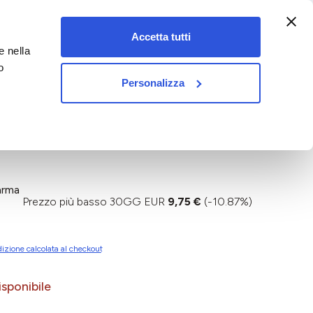
:00-18:00)
Accetta tutti
e nella
vet&pet
o
Personalizza
arma
Prezzo più basso 30GG EUR
9,75 €
(-10.87%)
izione calcolata al checkout
sponibile