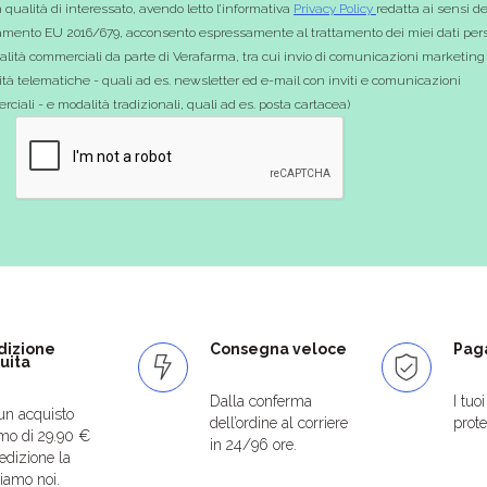
 qualità di interessato, avendo letto l’informativa
Privacy Policy
redatta ai sensi de
mento EU 2016/679, acconsento espressamente al trattamento dei miei dati pers
nalità commerciali da parte di Verafarma, tra cui invio di comunicazioni marketing
tà telematiche - quali ad es. newsletter ed e-mail con inviti e comunicazioni
ciali - e modalità tradizionali, quali ad es. posta cartacea)
dizione
Consegna veloce
Paga
uita
Dalla conferma
I tuo
un acquisto
dell’ordine al corriere
protet
mo di 29.90 €
in 24/96 ore.
edizione la
iamo noi.