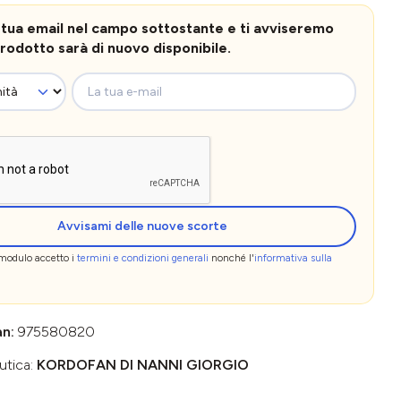
la tua email nel campo sottostante e ti avviseremo
rodotto sarà di nuovo disponibile.
La tua e-mail
Avvisami delle nuove scorte
 modulo accetto i
termini e condizioni generali
nonché l'
informativa sulla
an:
975580820
utica:
KORDOFAN DI NANNI GIORGIO