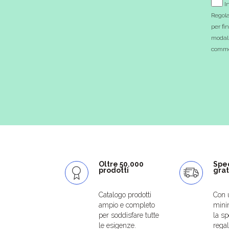
In
Regola
per fi
modali
commer
Oltre 50.000
Spe
prodotti
grat
Catalogo prodotti
Con 
ampio e completo
mini
per soddisfare tutte
la sp
le esigenze.
regal