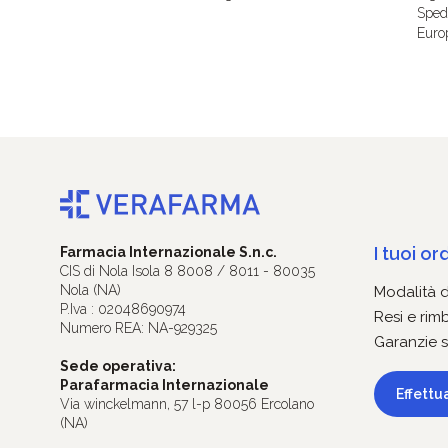
Spedi
Euro
I tuoi ord
Farmacia Internazionale S.n.c.
CIS di Nola Isola 8 8008 / 8011 - 80035
Nola (NA)
Modalità 
P.Iva : 02048690974
Resi e rim
Numero REA: NA-929325
Garanzie s
Sede operativa:
Parafarmacia Internazionale
Effettu
Via winckelmann, 57 l-p 80056 Ercolano
(NA)