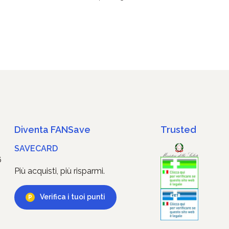
Diventa FANSave
Trusted
SAVECARD
6
Più acquisti, più risparmi.
Verifica i tuoi punti