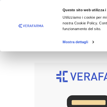
Passa al contenuto principale
BISOGNO 
Questo sito web utilizza i
Salta alla ricerca
Utilizziamo i cookie per mig
nostra Cookie Policy. Cont
Passa alla navigazione principale
funzionamento del sito.
Mostra dettagli
B49 FIDEM PINZA INOX GLIT
Salta la galleria di immagini