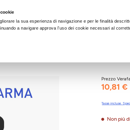
DI AIUTO?
CHIAMACI AL NUMERO 030 764 1124
(LUN-VEN / 9:30-13:00 / 15
 cookie
liorare la sua esperienza di navigazione e per le finalità descritt
inuando a navigare approva l'uso dei cookie necessari al corrett
TER
Prezzo Veraf
10,81 €
Tasse incluse. Sped
Non più di