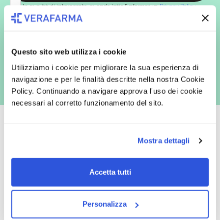
In qualità di interessato, avendo letto l’informativa
Privacy Policy
redatta ai sensi del Regolamento EU 2016/679, acconsento
espressamente al trattamento dei miei dati personali per finalità
commerciali da parte di Verafarma, tra cui invio di comunicazioni
marketing (con modalità telematiche - quali ad es. newsletter ed e-mail
con inviti e comunicazioni commerciali - e modalità tradizionali, quali ad
Questo sito web utilizza i cookie
es. posta cartacea)
Utilizziamo i cookie per migliorare la sua esperienza di
navigazione e per le finalità descritte nella nostra Cookie
Policy. Continuando a navigare approva l'uso dei cookie
necessari al corretto funzionamento del sito.
Mostra dettagli
Oltre 50.000 prodotti
Spedizione gratuita
Accetta tutti
Catalogo prodotti ampio e completo
Con un acquisto minimo di 29.90 €
per soddisfare tutte le esigenze.
la spedizione la regaliamo noi.
Spedizioni in tutta Europa a 20€.
Personalizza