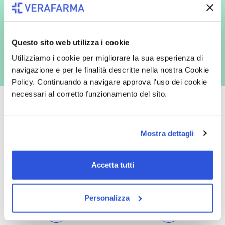
espressamente al trattamento dei miei dati personali per finalità
commerciali da parte di Verafarma, tra cui invio di comunicazioni
marketing (con modalità telematiche - quali ad es. newsletter ed e-mail
con inviti e comunicazioni commerciali - e modalità tradizionali, quali ad
es. posta cartacea)
Questo sito web utilizza i cookie
Utilizziamo i cookie per migliorare la sua esperienza di
navigazione e per le finalità descritte nella nostra Cookie
Policy. Continuando a navigare approva l'uso dei cookie
necessari al corretto funzionamento del sito.
Mostra dettagli
Oltre 50.000 prodotti
Spedizione gratuita
Catalogo prodotti ampio e completo
Con un acquisto minimo di 29.90 €
Accetta tutti
per soddisfare tutte le esigenze.
la spedizione la regaliamo noi.
Spedizioni in tutta Europa a 20€.
Personalizza