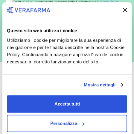
In qualità di interessato, avendo letto l’informativa
Privacy Policy
redatta ai sensi del Regolamento EU 2016/679, acconsento
espressamente al trattamento dei miei dati personali per finalità
commerciali da parte di Verafarma, tra cui invio di comunicazioni
marketing (con modalità telematiche - quali ad es. newsletter ed e-mail
con inviti e comunicazioni commerciali - e modalità tradizionali, quali ad
Questo sito web utilizza i cookie
es. posta cartacea)
Utilizziamo i cookie per migliorare la sua esperienza di
navigazione e per le finalità descritte nella nostra Cookie
Policy. Continuando a navigare approva l'uso dei cookie
necessari al corretto funzionamento del sito.
Mostra dettagli
Oltre 50.000 prodotti
Spedizione gratuita
Accetta tutti
Catalogo prodotti ampio e completo
Con un acquisto minimo di 29.90 €
per soddisfare tutte le esigenze.
la spedizione la regaliamo noi.
Spedizioni in tutta Europa a 20€.
Personalizza