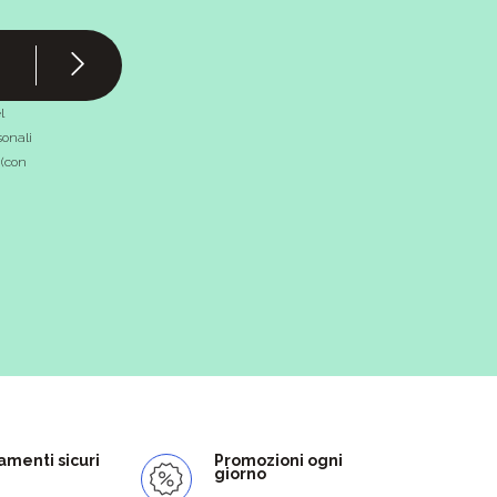
l
onali
 (con
menti sicuri
Promozioni ogni
giorno