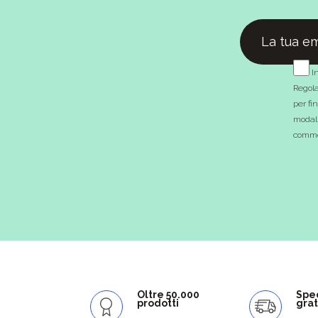
In
Regola
per fi
modali
commer
Oltre 50.000
Spe
prodotti
grat