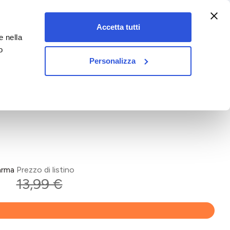
:00-18:00)
Accetta tutti
e nella
vet&pet
o
Personalizza
arma
Prezzo di listino
13,99 €