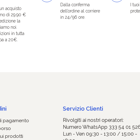
Dalla conferma
I tuo
un acquisto
dell’ordine al corriere
protet
mo di 29.90 €
in 24/96 ore.
edizione la
iamo noi.
zioni in tutta
pa a 20€.
ini
Servizio Clienti
Rivolgiti ai nostri operatori:
di pagamento
Numero WhatsApp 333 54 01 52
borso
Lun - Ven 09:30 - 13:00 / 15:00 -
ui prodotti