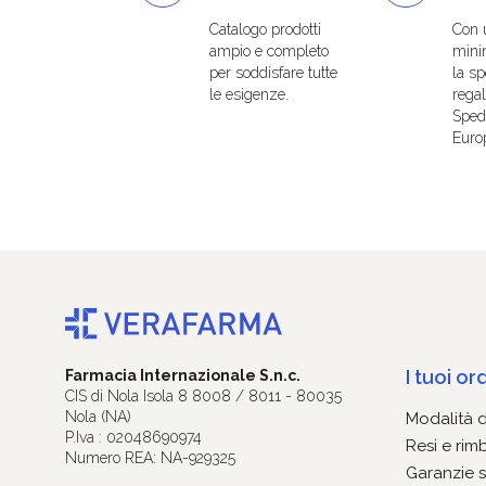
Catalogo prodotti
Con 
ampio e completo
mini
per soddisfare tutte
la sp
le esigenze.
regal
Spedi
Euro
I tuoi ord
Farmacia Internazionale S.n.c.
CIS di Nola Isola 8 8008 / 8011 - 80035
Nola (NA)
Modalità 
P.Iva : 02048690974
Resi e rim
Numero REA: NA-929325
Garanzie s