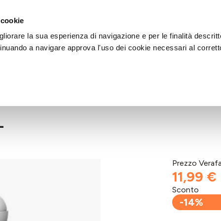
DI AIUTO?
CHIAMACI AL NUMERO 030 764 1124
(LUN-VEN / 9:30-13:00 / 15
 cookie
liorare la sua esperienza di navigazione e per le finalità descritt
inuando a navigare approva l'uso dei cookie necessari al corrett
L
Prezzo Veraf
11,99 €
Sconto
-14%