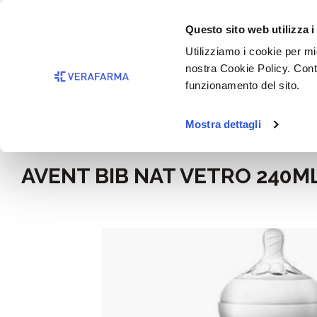
Passa al contenuto principale
BISOGNO 
Questo sito web utilizza i
Salta alla ricerca
Utilizziamo i cookie per mig
nostra Cookie Policy. Cont
Passa alla navigazione principale
funzionamento del sito.
Mostra dettagli
Home
Mamma e bimbo
AVENT BIB NAT VETRO 240M
Salta la galleria di immagini