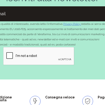
 qualità di interessato, avendo letto l’informativa
Privacy Policy
redatta ai sensi de
mento EU 2016/679, acconsento espressamente al trattamento dei miei dati pers
nalità commerciali da parte di Verafarma, tra cui invio di comunicazioni marketing
tà telematiche - quali ad es. newsletter ed e-mail con inviti e comunicazioni
ciali - e modalità tradizionali, quali ad es. posta cartacea)
dizione
Consegna veloce
Paga
uita