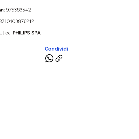
an:
975383542
8710103876212
utica:
PHILIPS SPA
Condividi