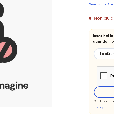
Tasse incluse. Sped
Non più di
Inserisci 
quando il p
Con l'invio del
privacy
.