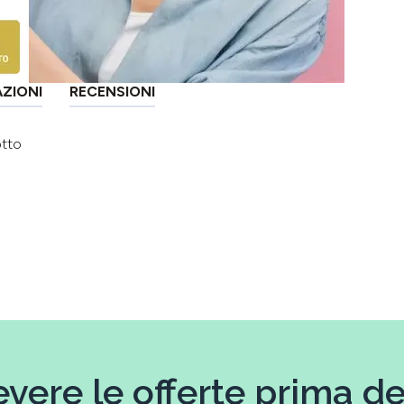
AZIONI
RECENSIONI
otto
evere le offerte prima deg