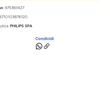
an:
975383427
8710103876120
utica:
PHILIPS SPA
Condividi