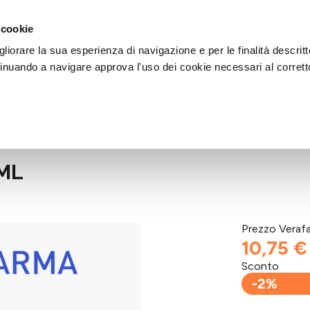
DI AIUTO?
CHIAMACI AL NUMERO 030 764 1124
(LUN-VEN / 9:30-13:00 / 15
 cookie
liorare la sua esperienza di navigazione e per le finalità descritt
inuando a navigare approva l'uso dei cookie necessari al corrett
0ML
Prezzo Veraf
10,75 €
Sconto
-2%