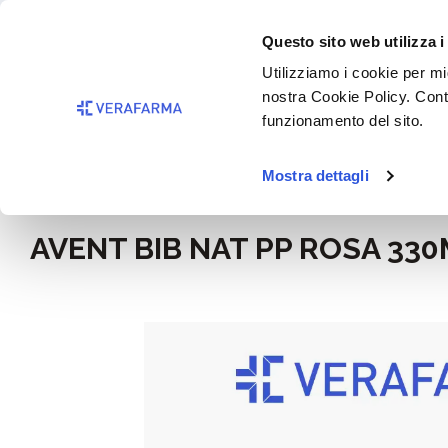
Passa al contenuto principale
BISOGNO 
Questo sito web utilizza i
Salta alla ricerca
Utilizziamo i cookie per mig
nostra Cookie Policy. Cont
Passa alla navigazione principale
funzionamento del sito.
Mostra dettagli
Home
Mamma e bimbo
AVENT BIB NAT PP ROSA 33
Salta la galleria di immagini