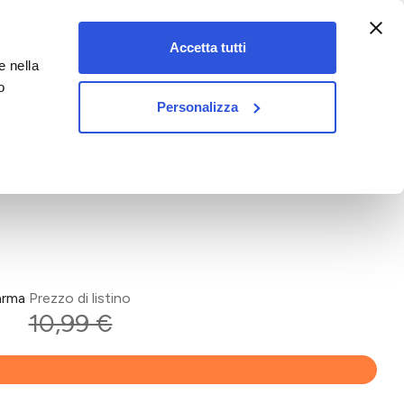
:00-18:00)
Accetta tutti
e nella
vet&pet
o
Personalizza
arma
Prezzo di listino
10,99 €