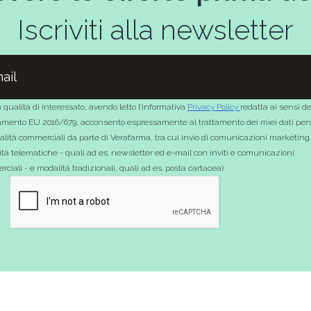
Iscriviti alla newsletter
 qualità di interessato, avendo letto l’informativa
Privacy Policy
redatta ai sensi de
mento EU 2016/679, acconsento espressamente al trattamento dei miei dati pers
nalità commerciali da parte di Verafarma, tra cui invio di comunicazioni marketing
tà telematiche - quali ad es. newsletter ed e-mail con inviti e comunicazioni
ciali - e modalità tradizionali, quali ad es. posta cartacea)