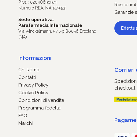
P.Iva : 02048690974
Resi e rim
Numero REA: NA-929325
Garanzie s
Sede operativa:
Parafarmacia Internazionale
Effettu
Via winckelmann, 57 l-p 80056 Ercolano
(NA)
Informazioni
Corrieri
Chi siamo
Contatti
Spedizioni
Privacy Policy
checkout
Cookie Policy
Condizioni di vendita
Programma fedeltà
FAQ
Pagament
Marchi