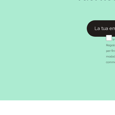
In
Regola
per fi
modali
commer