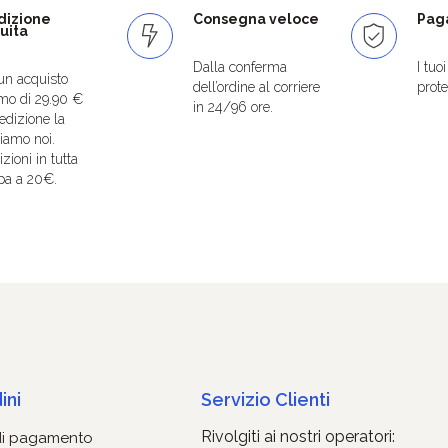
dizione
Consegna veloce
Paga
uita
Dalla conferma
I tuo
un acquisto
dell’ordine al corriere
protet
mo di 29.90 €
in 24/96 ore.
edizione la
iamo noi.
zioni in tutta
pa a 20€.
ini
Servizio Clienti
Rivolgiti ai nostri operatori:
di pagamento