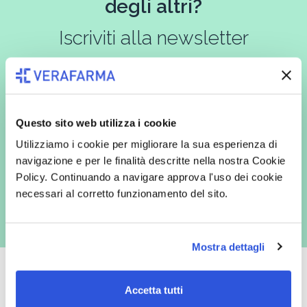
degli altri?
Iscriviti alla newsletter
In qualità di interessato, avendo letto l’informativa
Privacy Policy
redatta ai sensi del Regolamento EU 2016/679, acconsento
Questo sito web utilizza i cookie
espressamente al trattamento dei miei dati personali per finalità
commerciali da parte di Verafarma, tra cui invio di comunicazioni
Utilizziamo i cookie per migliorare la sua esperienza di
marketing (con modalità telematiche - quali ad es. newsletter ed e-mail
navigazione e per le finalità descritte nella nostra Cookie
con inviti e comunicazioni commerciali - e modalità tradizionali, quali ad
es. posta cartacea)
Policy. Continuando a navigare approva l'uso dei cookie
necessari al corretto funzionamento del sito.
Mostra dettagli
Accetta tutti