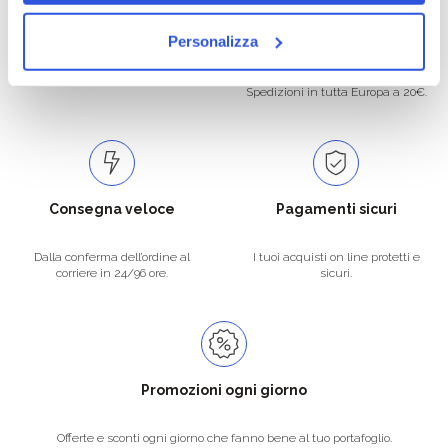
Oltre 50.000 prodotti
Spedizione gratuita
Personalizza
Catalogo prodotti ampio e completo
Con un acquisto minimo di 29.90 €
per soddisfare tutte le esigenze.
la spedizione la regaliamo noi.
Spedizioni in tutta Europa a 20€.
Consegna veloce
Pagamenti sicuri
Dalla conferma dell’ordine al
I tuoi acquisti on line protetti e
corriere in 24/96 ore.
sicuri.
Promozioni ogni giorno
Offerte e sconti ogni giorno che fanno bene al tuo portafoglio.