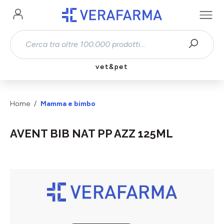
Passa al contenuto principale
vet&pet
Home
Mamma e bimbo
AVENT BIB NAT PP AZZ 125ML
Salta la galleria di immagini