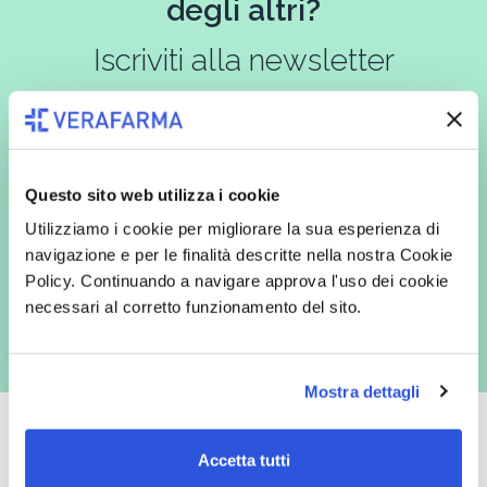
degli altri?
Iscriviti alla newsletter
In qualità di interessato, avendo letto l’informativa
Privacy Policy
redatta ai sensi del Regolamento EU 2016/679, acconsento
Questo sito web utilizza i cookie
espressamente al trattamento dei miei dati personali per finalità
commerciali da parte di Verafarma, tra cui invio di comunicazioni
Utilizziamo i cookie per migliorare la sua esperienza di
marketing (con modalità telematiche - quali ad es. newsletter ed e-mail
navigazione e per le finalità descritte nella nostra Cookie
con inviti e comunicazioni commerciali - e modalità tradizionali, quali ad
es. posta cartacea)
Policy. Continuando a navigare approva l'uso dei cookie
necessari al corretto funzionamento del sito.
Mostra dettagli
Accetta tutti