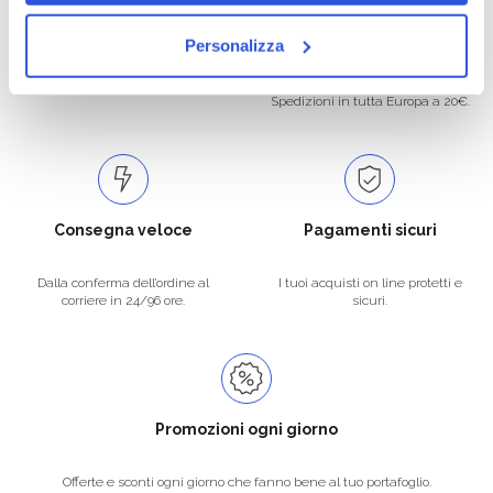
Oltre 50.000 prodotti
Spedizione gratuita
Personalizza
Catalogo prodotti ampio e completo
Con un acquisto minimo di 29.90 €
per soddisfare tutte le esigenze.
la spedizione la regaliamo noi.
Spedizioni in tutta Europa a 20€.
Consegna veloce
Pagamenti sicuri
Dalla conferma dell’ordine al
I tuoi acquisti on line protetti e
corriere in 24/96 ore.
sicuri.
Promozioni ogni giorno
Offerte e sconti ogni giorno che fanno bene al tuo portafoglio.