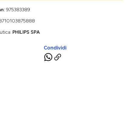
an:
975383389
8710103875888
utica:
PHILIPS SPA
Condividi