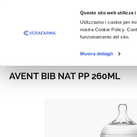
Passa al contenuto principale
BISOGNO 
Questo sito web utilizza i
Salta alla ricerca
Utilizziamo i cookie per mig
nostra Cookie Policy. Cont
Passa alla navigazione principale
funzionamento del sito.
Mostra dettagli
Home
Mamma e bimbo
AVENT BIB NAT PP 260ML
Salta la galleria di immagini