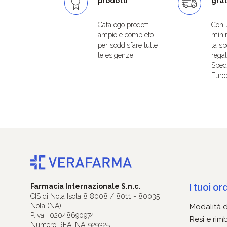
prodotti
grat
Catalogo prodotti
Con 
ampio e completo
mini
per soddisfare tutte
la sp
le esigenze.
regal
Spedi
Euro
I tuoi ord
Farmacia Internazionale S.n.c.
CIS di Nola Isola 8 8008 / 8011 - 80035
Nola (NA)
Modalità 
P.Iva : 02048690974
Resi e rim
Numero REA: NA-929325