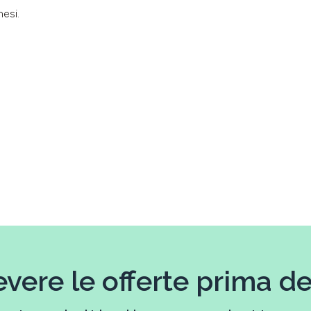
esi.
evere le offerte prima deg