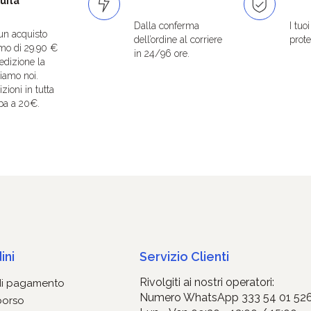
uita
Dalla conferma
I tuo
un acquisto
dell’ordine al corriere
protet
mo di 29.90 €
in 24/96 ore.
edizione la
iamo noi.
zioni in tutta
pa a 20€.
ini
Servizio Clienti
Rivolgiti ai nostri operatori:
di pagamento
Numero WhatsApp 333 54 01 52
borso