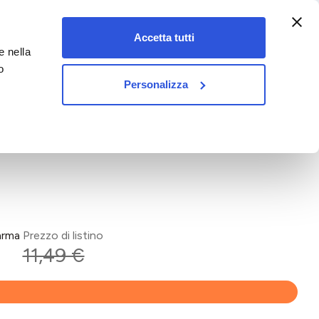
:00-18:00)
Accetta tutti
e nella
vet&pet
o
Personalizza
arma
Prezzo di listino
11,49 €