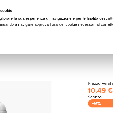
DI AIUTO?
CHIAMACI AL NUMERO 030 764 1124
(LUN-VEN / 9:30-13:00 / 15
 cookie
liorare la sua esperienza di navigazione e per le finalità descritt
inuando a navigare approva l'uso dei cookie necessari al corrett
Prezzo Veraf
10,49 €
Sconto
-9%