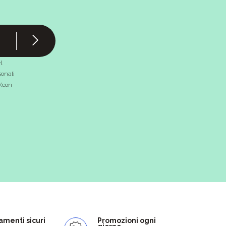
l
onali
 (con
menti sicuri
Promozioni ogni