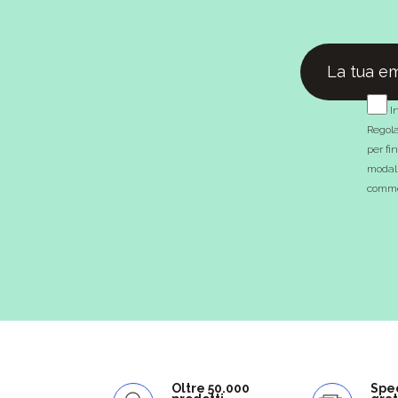
In
Regola
per fi
modali
commer
Oltre 50.000
Spe