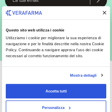
In qualità di interessato, avendo letto l’informativa
Privacy Policy
redatta ai sensi del Regolamento EU 2016/679, acconsento
espressamente al trattamento dei miei dati personali per finalità
commerciali da parte di Verafarma, tra cui invio di comunicazioni
marketing (con modalità telematiche - quali ad es. newsletter ed e-mail
Questo sito web utilizza i cookie
con inviti e comunicazioni commerciali - e modalità tradizionali, quali ad
es. posta cartacea)
Utilizziamo i cookie per migliorare la sua esperienza di
navigazione e per le finalità descritte nella nostra Cookie
Policy. Continuando a navigare approva l'uso dei cookie
necessari al corretto funzionamento del sito.
Mostra dettagli
Oltre 50.000 prodotti
Spedizione gratuita
Accetta tutti
Catalogo prodotti ampio e completo
Con un acquisto minimo di 29.90 €
per soddisfare tutte le esigenze.
la spedizione la regaliamo noi.
Spedizioni in tutta Europa a 20€.
Personalizza