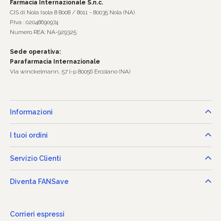
Farmacia Internazionale S.n.c.
CIS di Nola Isola 8 8008 / 8011 - 80035 Nola (NA)
P.Iva : 02048690974
Numero REA: NA-929325
Sede operativa:
Parafarmacia Internazionale
Via winckelmann, 57 l-p 80056 Ercolano (NA)
Informazioni
I tuoi ordini
Servizio Clienti
Diventa FANSave
Corrieri espressi