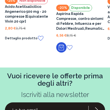
-25%
Non disponibile
Acido Acetilsalicilico
V
-20%
Disponibile
Angenerico 500 mg - 20
a
Aspirina Rapida
compresse [Equivalente
A
Compresse, contro sintomi
Vivin 20 cpr]
C
di Febbre, Influenza e per
2,80 €
3,75 €
Dolori Mestruali,Reumatici
6
e Muscolari, con 500mg di
6,56 €
8,15 €
Dettaglio prodotto
D
Acido Acetilsalicilico, 10
Compresse Masticabili
Aggiungi al carrello
Vuoi ricevere le offerte prima
degli altri?
Iscriviti alla newsletter