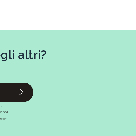
li altri?
l
onali
 (con