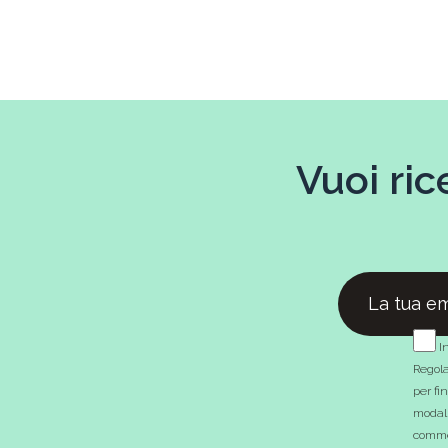
Vuoi ric
In
Regola
per fi
modali
commer