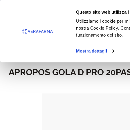
Passa al contenuto principale
BISOGNO 
Questo sito web utilizza i
Salta alla ricerca
Utilizziamo i cookie per mig
nostra Cookie Policy. Cont
Passa alla navigazione principale
funzionamento del sito.
Mostra dettagli
Home
Alimentazione e integratori
APROPOS GOLA D PRO 20PA
Salta la galleria di immagini