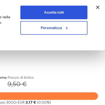
:00-18:00)
Accetta tutti
e nella
vet&pet
o
Personalizza
arma
Prezzo di listino
9,50 €
basso 30GG EUR
3,17 €
(0.00%)