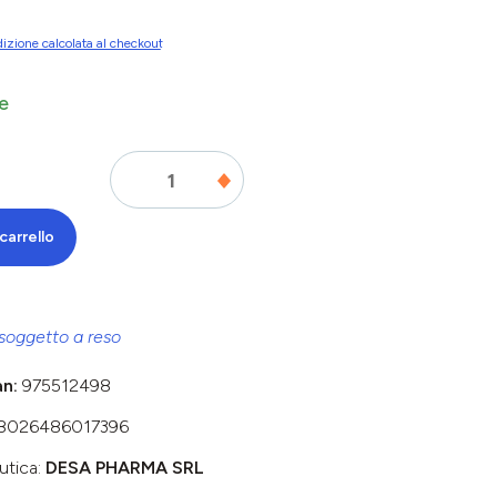
izione calcolata al checkout
e
carrello
soggetto a reso
an:
975512498
8026486017396
utica:
DESA PHARMA SRL