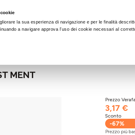
DI AIUTO?
CHIAMACI AL NUMERO 030 764 1124
(LUN-VEN / 9:30-13:00 / 15
 cookie
liorare la sua esperienza di navigazione e per le finalità descritt
inuando a navigare approva l'uso dei cookie necessari al corrett
ST MENT
Prezzo Veraf
3,17 €
Sconto
-67%
Prezzo più 