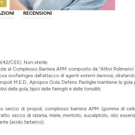
AZIONI
RECENSIONI
3/42/CEE). Non sterile.
zie al Complesso Barriera APM composto da “Attivi Polimerici
sa orofaringea dall’attacco di agenti esterni dannosi, idratando
Propoli M.E.D., Apropos Gola Defens Pastiglie mantiene la gola pr
i della gola, tipici delle faringiti e delle tonsilliti.
tto secco di propoli, complesso barriera APM (gomma di cellu
atto secco di ratania, miele, mentolo, eucaliptolo, olio essenzi
ante (acido tartarico).