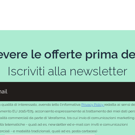
evere le offerte prima deg
Iscriviti alla newsletter
 qualità di interessato, avendo letto l’informativa
Privacy Policy
redatta ai sensi de
mento EU 2016/679, acconsento espressamente al trattamento dei miei dati pers
nalità commerciali da parte di Verafarma, tra cui invio di comunicazioni marketing
tà telematiche - quali ad es. newsletter ed e-mail con inviti e comunicazioni
ciali - e modalità tradizionali, quali ad es. posta cartacea)