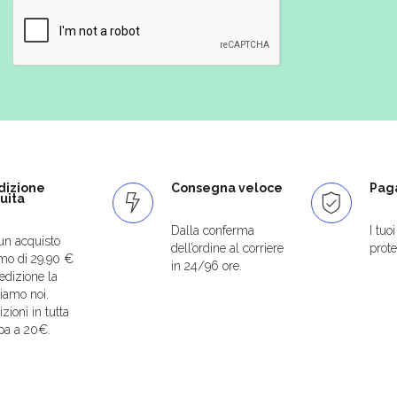
dizione
Consegna veloce
Paga
uita
Dalla conferma
I tuo
un acquisto
dell’ordine al corriere
protet
mo di 29.90 €
in 24/96 ore.
edizione la
iamo noi.
zioni in tutta
pa a 20€.