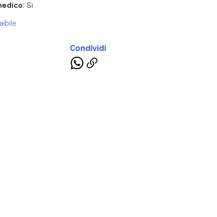
medico:
Si
ibile
Condividi