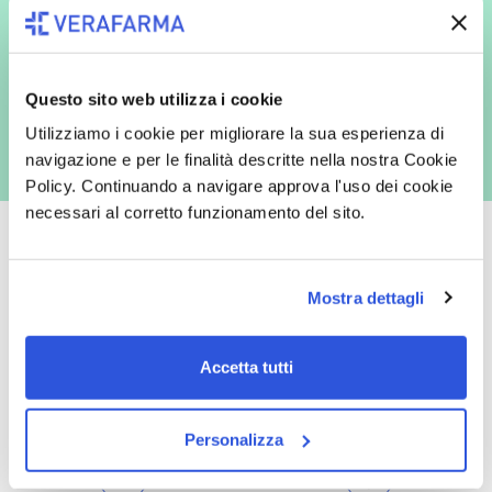
espressamente al trattamento dei miei dati personali per finalità
commerciali da parte di Verafarma, tra cui invio di comunicazioni
marketing (con modalità telematiche - quali ad es. newsletter ed e-mail
con inviti e comunicazioni commerciali - e modalità tradizionali, quali ad
es. posta cartacea)
Questo sito web utilizza i cookie
Utilizziamo i cookie per migliorare la sua esperienza di
navigazione e per le finalità descritte nella nostra Cookie
Policy. Continuando a navigare approva l'uso dei cookie
necessari al corretto funzionamento del sito.
Mostra dettagli
Oltre 50.000 prodotti
Spedizione gratuita
Catalogo prodotti ampio e completo
Con un acquisto minimo di 29.90 €
Accetta tutti
per soddisfare tutte le esigenze.
la spedizione la regaliamo noi.
Spedizioni in tutta Europa a 20€.
Personalizza