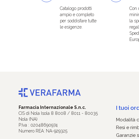
Catalogo prodotti
Con 
ampio e completo
mini
per soddisfare tutte
la sp
le esigenze.
regal
Spedi
Euro
I tuoi ord
Farmacia Internazionale S.n.c.
CIS di Nola Isola 8 8008 / 8011 - 80035
Nola (NA)
Modalità 
P.Iva : 02048690974
Resi e rim
Numero REA: NA-929325
Garanzie s