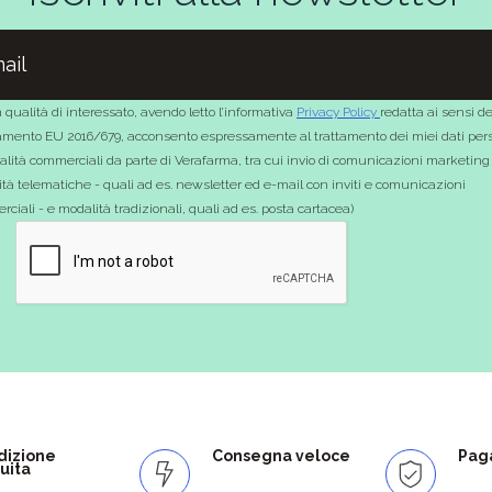
 qualità di interessato, avendo letto l’informativa
Privacy Policy
redatta ai sensi de
mento EU 2016/679, acconsento espressamente al trattamento dei miei dati pers
nalità commerciali da parte di Verafarma, tra cui invio di comunicazioni marketing
tà telematiche - quali ad es. newsletter ed e-mail con inviti e comunicazioni
ciali - e modalità tradizionali, quali ad es. posta cartacea)
dizione
Consegna veloce
Paga
uita