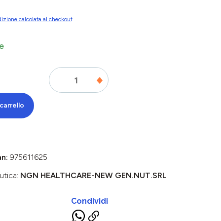
izione calcolata al checkout
e
carrello
an:
975611625
utica:
NGN HEALTHCARE-NEW GEN.NUT.SRL
Condividi