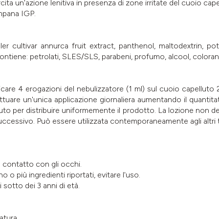
ta un'azione lenitiva in presenza di zone irritate del cuoio cape
mpana IGP.
ler cultivar annurca fruit extract, panthenol, maltodextrin, 
 contiene: petrolati, SLES/SLS, parabeni, profumo, alcool, colorant
plicare 4 erogazioni del nebulizzatore (1 ml) sul cuoio capelluto
fettuare un'unica applicazione giornaliera aumentando il quantita
lluto per distribuire uniformemente il prodotto. La lozione non de
cessivo. Può essere utilizzata contemporaneamente agli altri tr
l contatto con gli occhi.
 o più ingredienti riportati, evitare l'uso.
 sotto dei 3 anni di età.
atura.