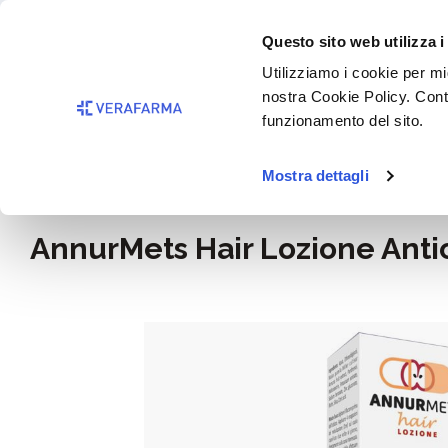
Passa al contenuto principale
BISOGNO 
Questo sito web utilizza i
Salta alla ricerca
Utilizziamo i cookie per mig
nostra Cookie Policy. Cont
Passa alla navigazione principale
funzionamento del sito.
Mostra dettagli
Home
Igiene e cosmesi
AnnurMets Hair Lozione Anti
Salta la galleria di immagini