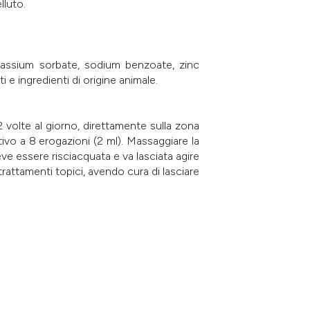
lluto.
potassium sorbate, sodium benzoate, zinc
i e ingredienti di origine animale.
 2 volte al giorno, direttamente sulla zona
tivo a 8 erogazioni (2 ml). Massaggiare la
ve essere risciacquata e va lasciata agire
attamenti topici, avendo cura di lasciare