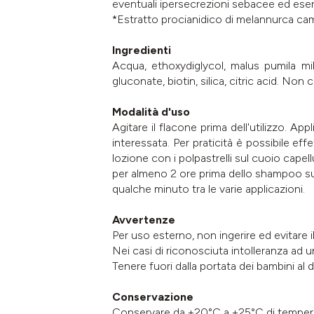
eventuali ipersecrezioni sebacee ed eserci
*Estratto procianidico di melannurca ca
Ingredienti
Acqua, ethoxydiglycol, malus pumila mil
gluconate, biotin, silica, citric acid. Non
Modalità d'uso
Agitare il flacone prima dell'utilizzo. Ap
interessata. Per praticità è possibile ef
lozione con i polpastrelli sul cuoio cape
per almeno 2 ore prima dello shampoo suc
qualche minuto tra le varie applicazioni.
Avvertenze
Per uso esterno, non ingerire ed evitare i
Nei casi di riconosciuta intolleranza ad uno
Tenere fuori dalla portata dei bambini al di
Conservazione
Conservare da +20°C a +25°C di temper