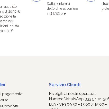
Dalla conferma
I tuo
un acquisto
dell’ordine al corriere
protet
mo di 29.90 €
in 24/96 ore.
edizione la
iamo noi.
zioni in tutta
pa a 20€.
ini
Servizio Clienti
Rivolgiti ai nostri operatori:
di pagamento
Numero WhatsApp 333 54 01 52
borso
Lun - Ven 09:30 - 13:00 / 15:00 -
ui prodotti