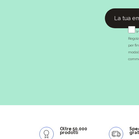
In
Regola
per fi
modali
commer
Oltre 50.000
Spe
prodotti
grat