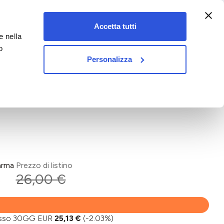
:00-18:00)
Accetta tutti
e nella
vet&pet
o
Personalizza
arma
Prezzo di listino
€
26,00 €
basso 30GG EUR
25,13 €
(-2.03%)