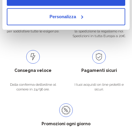
Oltre 50.000 prodotti
Spedizione gratuita
Personalizza
Catalogo prodotti ampio e completo
Con un acquisto minimo di 29.90 €
per soddisfare tutte le esigenze.
la spedizione la regaliamo noi.
Spedizioni in tutta Europa a 20€.
Consegna veloce
Pagamenti sicuri
Dalla conferma dell’ordine al
I tuoi acquisti on line protetti e
corriere in 24/96 ore.
sicuri.
Promozioni ogni giorno