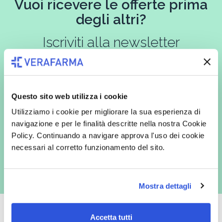
Vuoi ricevere le offerte prima
degli altri?
Iscriviti alla newsletter
In qualità di interessato, avendo letto l’informativa
Privacy Policy
Questo sito web utilizza i cookie
redatta ai sensi del Regolamento EU 2016/679, acconsento
espressamente al trattamento dei miei dati personali per finalità
Utilizziamo i cookie per migliorare la sua esperienza di
commerciali da parte di Verafarma, tra cui invio di comunicazioni
navigazione e per le finalità descritte nella nostra Cookie
marketing (con modalità telematiche - quali ad es. newsletter ed e-mail
con inviti e comunicazioni commerciali - e modalità tradizionali, quali ad
Policy. Continuando a navigare approva l'uso dei cookie
es. posta cartacea)
necessari al corretto funzionamento del sito.
Mostra dettagli
Accetta tutti