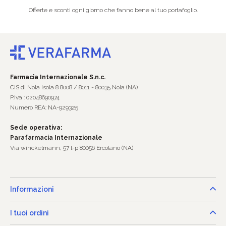
Offerte e sconti ogni giorno che fanno bene al tuo portafoglio.
Farmacia Internazionale S.n.c.
CIS di Nola Isola 8 8008 / 8011 - 80035 Nola (NA)
P.Iva : 02048690974
Numero REA: NA-929325
Sede operativa:
Parafarmacia Internazionale
Via winckelmann, 57 l-p 80056 Ercolano (NA)
Informazioni
I tuoi ordini