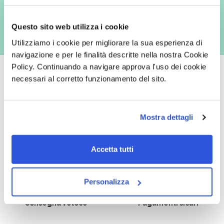
es. posta cartacea)
Questo sito web utilizza i cookie
Utilizziamo i cookie per migliorare la sua esperienza di
navigazione e per le finalità descritte nella nostra Cookie
Policy. Continuando a navigare approva l'uso dei cookie
necessari al corretto funzionamento del sito.
Oltre 50.000 prodotti
Spedizione gratuita
Mostra dettagli
Catalogo prodotti ampio e completo
Con un acquisto minimo di 29.90 €
per soddisfare tutte le esigenze.
la spedizione la regaliamo noi.
Spedizioni in tutta Europa a 20€.
Accetta tutti
Personalizza
Consegna veloce
Pagamenti sicuri