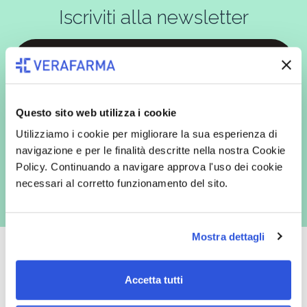
Iscriviti alla newsletter
In qualità di interessato, avendo letto l’informativa
Privacy Policy
redatta ai sensi del Regolamento EU 2016/679, acconsento
espressamente al trattamento dei miei dati personali per finalità
Questo sito web utilizza i cookie
commerciali da parte di Verafarma, tra cui invio di comunicazioni
marketing (con modalità telematiche - quali ad es. newsletter ed e-mail
Utilizziamo i cookie per migliorare la sua esperienza di
con inviti e comunicazioni commerciali - e modalità tradizionali, quali ad
navigazione e per le finalità descritte nella nostra Cookie
es. posta cartacea)
Policy. Continuando a navigare approva l'uso dei cookie
necessari al corretto funzionamento del sito.
Mostra dettagli
Accetta tutti
Oltre 50.000 prodotti
Spedizione gratuita