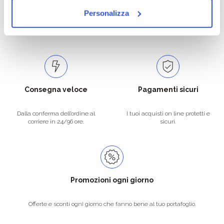
Personalizza
Catalogo prodotti ampio e completo
Con un acquisto minimo di 29.90 €
per soddisfare tutte le esigenze.
la spedizione la regaliamo noi.
Spedizioni in tutta Europa a 20€.
Consegna veloce
Pagamenti sicuri
Dalla conferma dell’ordine al
I tuoi acquisti on line protetti e
corriere in 24/96 ore.
sicuri.
Promozioni ogni giorno
Offerte e sconti ogni giorno che fanno bene al tuo portafoglio.